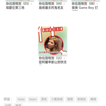
你估我唔到（03）-
你估我唔到（04）-
你估我唔到（08）-
相愛在第三地
雨夜屠夫的鬼老友
南美 Game Boy 打
怪獸
你估我唔到（11）-
從阿爾卑斯山到快活
谷
標籤：
Naila
Nilam
勇氣
少數族裔
憧憬
新移民
萬峰