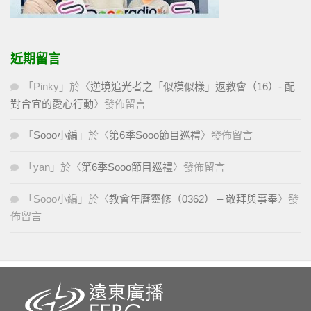
近期留言
「
Pinky
」於〈
逆境追光者之「似模似樣」返教會（16）- 配
對合宜的愛心行動
〉發佈留言
「
Sooo小編
」於〈
第6季Sooo節目巡禮
〉發佈留言
「
yan
」於〈
第6季Sooo節目巡禮
〉發佈留言
「
Sooo小編
」於〈
教會年曆靈修（0362） – 敬拜與事奉
〉發
佈留言