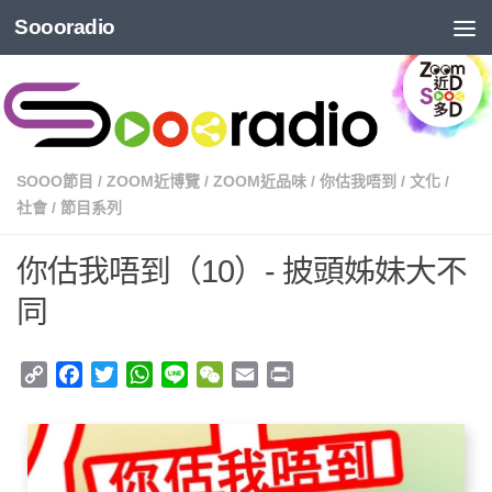
Soooradio
SOOO節目
/
ZOOM近博覽
/
ZOOM近品味
/
你估我唔到
/
文化
/
社會
/
節目系列
你估我唔到（10）- 披頭姊妹大不
同
Copy
Facebook
Twitter
WhatsApp
Line
WeChat
Email
Print
Link