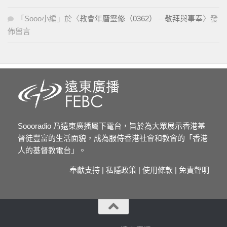
「
Sooo小編
」於〈
教會年曆靈修（0362） – 敬拜與事奉
〉發
佈留言
Soooradio 乃遠東廣播屬下電台，旨於為大眾展示香港基
督徒豐富的生活面貌，成為服侍香港社會和教會的「香港
人的基督教電台」。
奉獻支持
|
私隱政策
|
使用條款
|
免責聲明