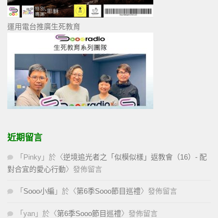
運用電台推廣生死教育
近期留言
「
Pinky
」於〈
逆境追光者之「似模似樣」返教會（16）- 配
對合宜的愛心行動
〉發佈留言
「
Sooo小編
」於〈
第6季Sooo節目巡禮
〉發佈留言
「
yan
」於〈
第6季Sooo節目巡禮
〉發佈留言