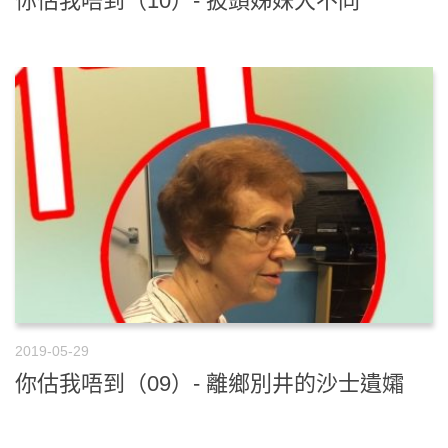
你估我唔到（10）- 披頭姊妹大不同
2019-05-29
你估我唔到（09）- 離鄉別井的沙士遺孀