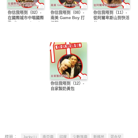
你估我唔到（02）-
你估我唔到（08）-
你估我唔到（11）-
在國際城市中唱國際
南美 Game Boy 打
從阿爾卑斯山到快活
歌（Internationale
怪獸
谷
in an international
city）
你估我唔到（12）-
自家製奶黃包
標籤：
Jacky Li
南亞裔
印度
少數族裔
新移民
混血兒