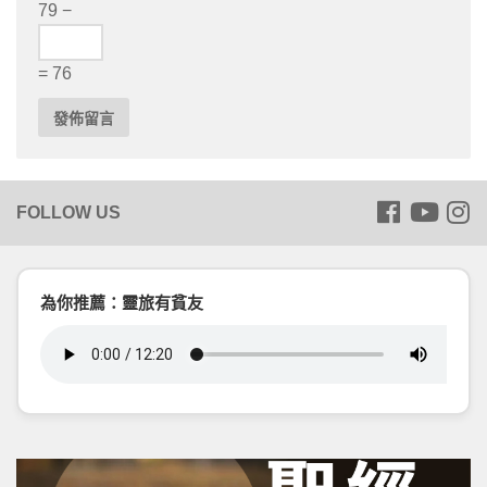
79 −
= 76
為你推薦：靈旅有貧友