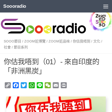
Soooradio
SOOO節目
/
ZOOM近博覽
/
ZOOM近品味
/
你估我唔到
/
文化
/
社會
/
節目系列
你估我唔到（01）- 來自印度的
「非洲黑炭」
Copy
Facebook
Twitter
WhatsApp
Line
WeChat
Email
Print
Link