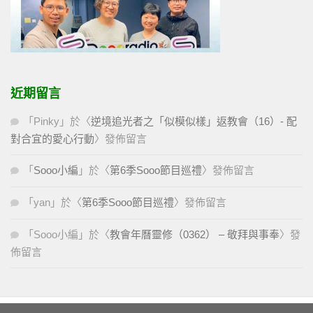
近期留言
「
Pinky
」於〈
逆境追光者之「似模似樣」返教會（16）- 配
對合宜的愛心行動
〉發佈留言
「
Sooo小編
」於〈
第6季Sooo節目巡禮
〉發佈留言
「
yan
」於〈
第6季Sooo節目巡禮
〉發佈留言
「
Sooo小編
」於〈
教會年曆靈修（0362） – 敬拜與事奉
〉發
佈留言