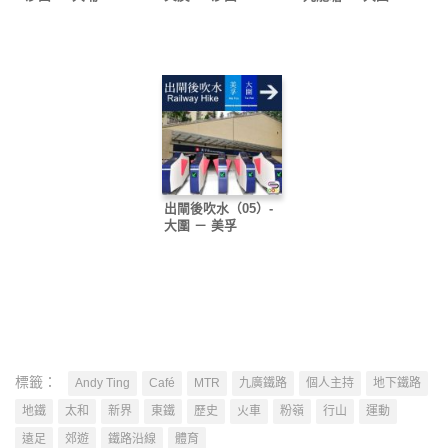
出閘後吹水（05）-
大圍 － 美孚
標籤：
Andy Ting
Café
MTR
九廣鐵路
個人主持
地下鐵路
地鐵
太和
新界
東鐵
歷史
火車
粉嶺
行山
運動
遠足
郊遊
鐵路沿線
體育