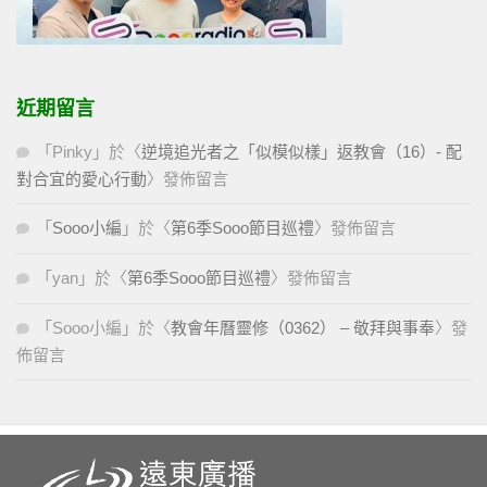
近期留言
「
Pinky
」於〈
逆境追光者之「似模似樣」返教會（16）- 配
對合宜的愛心行動
〉發佈留言
「
Sooo小編
」於〈
第6季Sooo節目巡禮
〉發佈留言
「
yan
」於〈
第6季Sooo節目巡禮
〉發佈留言
「
Sooo小編
」於〈
教會年曆靈修（0362） – 敬拜與事奉
〉發
佈留言