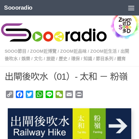
Soooradio
SOOO節目
/
ZOOM近博覽
/
ZOOM近品味
/
ZOOM近生活
/
出閘
後吹水
/
娛樂
/
文化
/
旅遊
/
歷史
/
環保
/
知識
/
節目系列
/
體育
出閘後吹水（01）- 太和 － 粉嶺
Copy
Facebook
Twitter
WhatsApp
Line
WeChat
Email
Print
Link