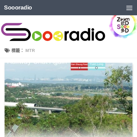
Soooradio
標籤：
MTR