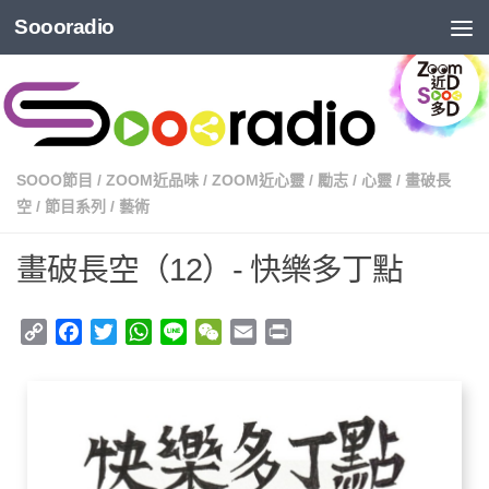
Soooradio
SOOO節目
/
ZOOM近品味
/
ZOOM近心靈
/
勵志
/
心靈
/
畫破長
空
/
節目系列
/
藝術
畫破長空（12）- 快樂多丁點
Copy
Facebook
Twitter
WhatsApp
Line
WeChat
Email
Print
Link