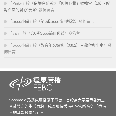
「
Pinky
」於〈
逆境追光者之「似模似樣」返教會（16）- 配
對合宜的愛心行動
〉發佈留言
「
Sooo小編
」於〈
第6季Sooo節目巡禮
〉發佈留言
「
yan
」於〈
第6季Sooo節目巡禮
〉發佈留言
「
Sooo小編
」於〈
教會年曆靈修（0362） – 敬拜與事奉
〉發
佈留言
Soooradio 乃遠東廣播屬下電台，旨於為大眾展示香港基
督徒豐富的生活面貌，成為服侍香港社會和教會的「香港
人的基督教電台」。