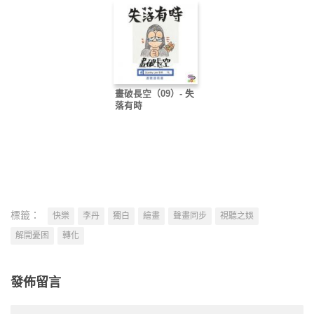
畫破長空（09）- 失
落有時
標籤：
快樂
李丹
獨白
繪畫
聲畫同步
視聽之娛
解開憂困
轉化
發佈留言