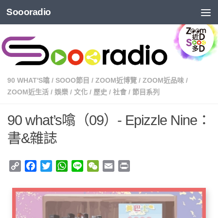
Soooradio
90 WHAT'S噏
/
SOOO節目
/
ZOOM近博覽
/
ZOOM近品味
/
ZOOM近生活
/
娛樂
/
文化
/
歷史
/
社會
/
節目系列
90 what’s噏（09）- Epizzle Nine：
書&雜誌
Copy
Facebook
Twitter
WhatsApp
Line
WeChat
Email
Print
Link