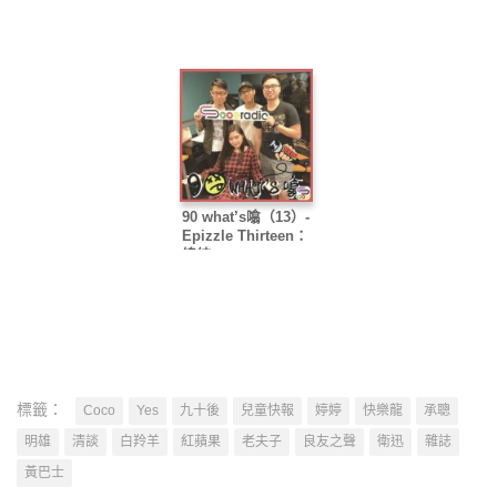
90 what’s噏（13）-
Epizzle Thirteen：
總結
標籤：
Coco
Yes
九十後
兒童快報
婷婷
快樂龍
承聰
明雄
清談
白羚羊
紅蘋果
老夫子
良友之聲
衛迅
雜誌
黃巴士