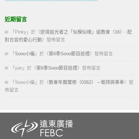
近期留言
「
Pinky
」於〈
逆境追光者之「似模似樣」返教會（16）- 配
對合宜的愛心行動
〉發佈留言
「
Sooo小編
」於〈
第6季Sooo節目巡禮
〉發佈留言
「
yan
」於〈
第6季Sooo節目巡禮
〉發佈留言
「
Sooo小編
」於〈
教會年曆靈修（0362） – 敬拜與事奉
〉發
佈留言