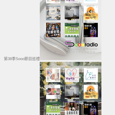
第38季Sooo節目巡禮