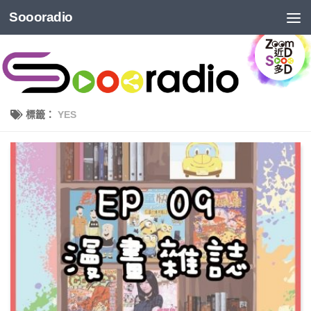
Soooradio
標籤：
YES