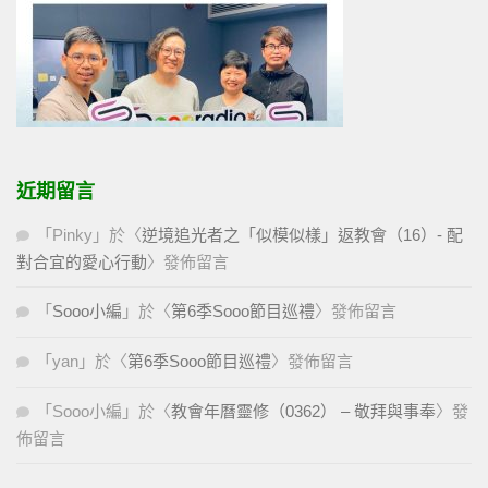
近期留言
「
Pinky
」於〈
逆境追光者之「似模似樣」返教會（16）- 配
對合宜的愛心行動
〉發佈留言
「
Sooo小編
」於〈
第6季Sooo節目巡禮
〉發佈留言
「
yan
」於〈
第6季Sooo節目巡禮
〉發佈留言
「
Sooo小編
」於〈
教會年曆靈修（0362） – 敬拜與事奉
〉發
佈留言