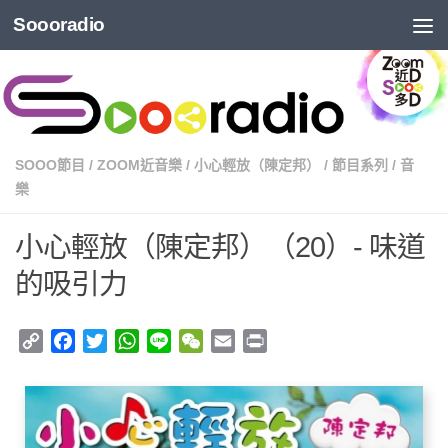
Soooradio
SOOO節目
/
ZOOM近音樂
/
小心輕放（陳定邦）
/
節目系列
/
音
樂
小心輕放（陳定邦）（20）- 味道
的吸引力
Copy
Facebook
Twitter
WhatsApp
Line
WeChat
Email
Print
Link