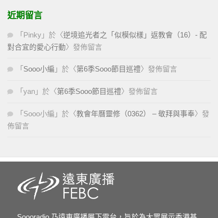
近期留言
「
Pinky
」於〈
逆境追光者之「似模似樣」返教會（16）- 配
對合宜的愛心行動
〉發佈留言
「
Sooo小編
」於〈
第6季Sooo節目巡禮
〉發佈留言
「
yan
」於〈
第6季Sooo節目巡禮
〉發佈留言
「
Sooo小編
」於〈
教會年曆靈修（0362） – 敬拜與事奉
〉發
佈留言
Soooradio 乃遠東廣播屬下電台，旨於為大眾展示香港基