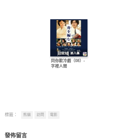
同你歎冷戲（08）-
字裡人間
標籤：
熊貓
訪問
電影
發佈留言