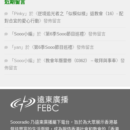
近期留言
「
Pinky
」於〈
逆境追光者之「似模似樣」返教會（16）- 配
對合宜的愛心行動
〉發佈留言
「
Sooo小編
」於〈
第6季Sooo節目巡禮
〉發佈留言
「
yan
」於〈
第6季Sooo節目巡禮
〉發佈留言
「
Sooo小編
」於〈
教會年曆靈修（0362） – 敬拜與事奉
〉發
佈留言
Soooradio 乃遠東廣播屬下電台，旨於為大眾展示香港基
督徒豐富的生活面貌，成為服侍香港社會和教會的「香港