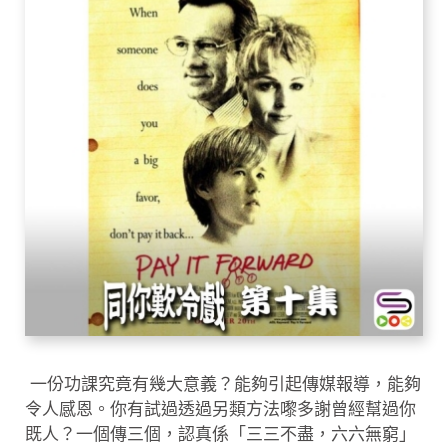
一份功課究竟有幾大意義？能夠引起傳媒報導，能夠
令人感恩。你有試過透過另類方法嚟多謝曾經幫過你
既人？一個傳三個，認真係「三三不盡，六六無窮」