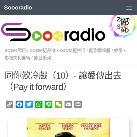
Soooradio
SOOO節目
/
ZOOM近品味
/
ZOOM近生活
/
同你歎冷戲
/
娛樂
/
影視文化藝術
/
節目系列
同你歎冷戲（10）- 讓愛傳出去
（Pay it forward）
Copy
Facebook
Twitter
WhatsApp
Line
WeChat
Email
Print
Link