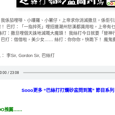
：我係茄哩啡、小嘍羅、小薯仔，上帝求你消滅撒旦，係佢引
㗎！ 巴打：「一指捽死」哩招連潮州怒漢都識用啦，上帝有乜
 絲打：撒旦哩個天誅地滅嘅大魔頭！ 我絲打今日就要「替神
」巴打：借借啦，美少女…… 絲打：你你你，快跪下！ 魔鬼
 李Sir, Gordon Sir, 巴絲打
Sooo更多 “巴絲打打爛砂盆問到篤” 節目系列
OO推薦……