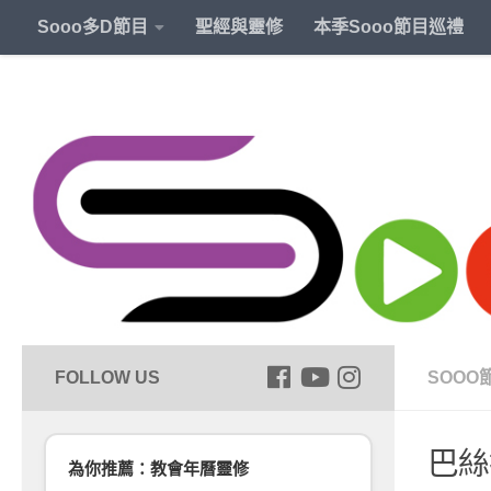
Sooo多D節目
聖經與靈修
本季Sooo節目巡禮
SOOO
巴絲
為你推薦：教會年曆靈修