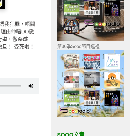
誘我犯罪，唔關
理由仲唔DQ撒
行道，儆惡懲
第36季Sooo節目巡禮
撒旦！ 受死啦！
SOOO文章