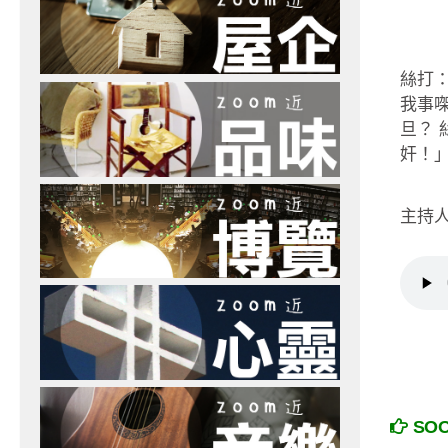
絲打
我事
旦？
奸！
主持人：
SO