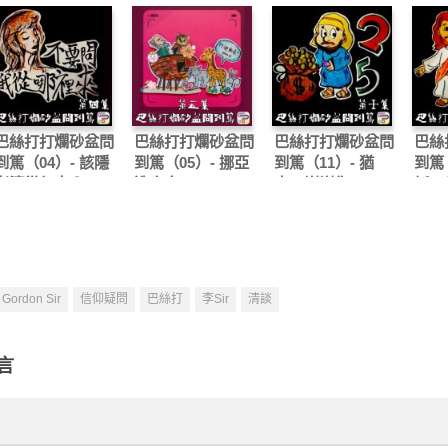
巴絲打打爛砂盆問
巴絲打打爛砂盆問
巴絲打打爛砂盆問
巴絲
到篤（04）- 該隱
到篤（05）- 挪亞
到篤（11）- 猶
到篤（
老婆從何來？
造方舟
大，謝謝你
穌，
Gordon Sir
信仰疑問
巴絲打
李Sir
清談
言