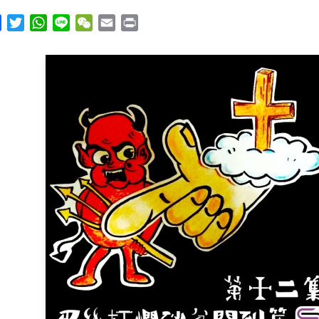
y
Facebook
Twitter
WhatsApp
Line
WeChat
Email
Print