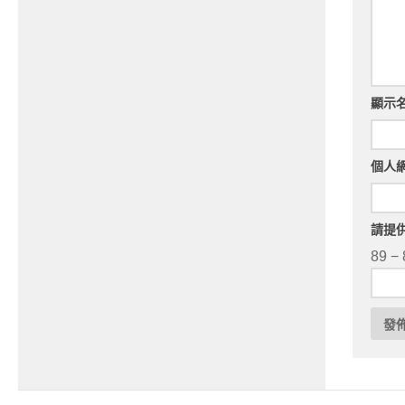
顯示
個人
請提
89 − 