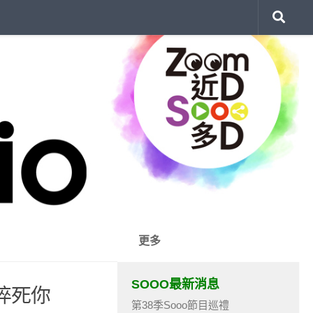
更多
SOOO最新消息
捽死你
第38季Sooo節目巡禮