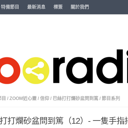
特備節目
最新消息
標簽
關於我們
節目
/
ZOOM近心靈
/
信仰
/
巴絲打打爛砂盆問到篤
/
節目系列
打打爛砂盆問到篤（12）- 一隻手指