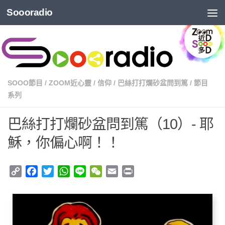
Soooradio
SOOO節目
/
ZOOM近心靈
/
信仰
/
巴絲打打爛砂盆問到篤
/
節目
系列
巴絲打打爛砂盆問到篤（10）- 耶
穌，你偏心啊！！
Copy
Facebook
Twitter
WhatsApp
Line
WeChat
Email
Print
Link