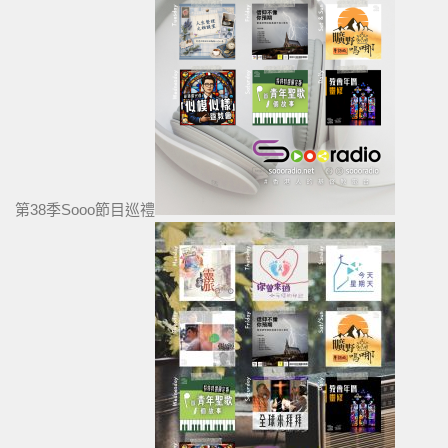
第38季Sooo節目巡禮