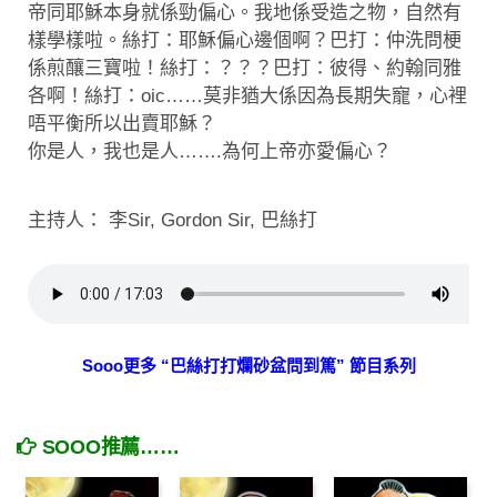
帝同耶穌本身就係勁偏心。我地係受造之物，自然有
樣學樣啦。絲打：耶穌偏心邊個啊？巴打：仲洗問梗
係煎釀三寶啦！絲打：？？？巴打：彼得、約翰同雅
各啊！絲打：oic……莫非猶大係因為長期失寵，心裡
唔平衡所以出賣耶穌？
你是人，我也是人…….為何上帝亦愛偏心？
主持人： 李Sir, Gordon Sir, 巴絲打
Sooo更多 “巴絲打打爛砂盆問到篤” 節目系列
SOOO推薦……