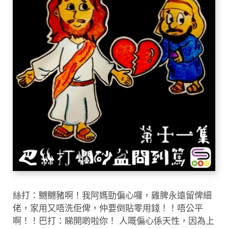
絲打：嬲嬲豬啊！我阿媽勁偏心囉，雞脾永遠留俾細
佬，家用又唔洗佢俾，仲要倒貼零用錢！！唔公平
啊！！巴打：睇開啲啦你！ 人嘅偏心係天性，因為上