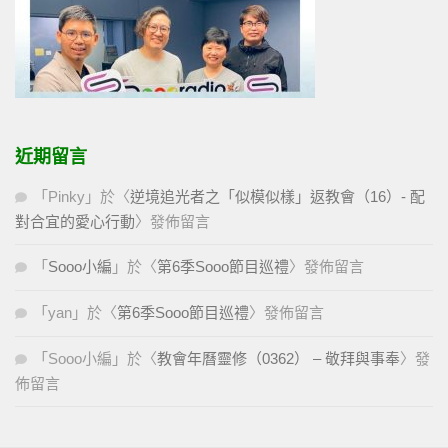
近期留言
「
Pinky
」於〈
逆境追光者之「似模似樣」返教會（16）- 配
對合宜的愛心行動
〉發佈留言
「
Sooo小編
」於〈
第6季Sooo節目巡禮
〉發佈留言
「
yan
」於〈
第6季Sooo節目巡禮
〉發佈留言
「
Sooo小編
」於〈
教會年曆靈修（0362） – 敬拜與事奉
〉發
佈留言