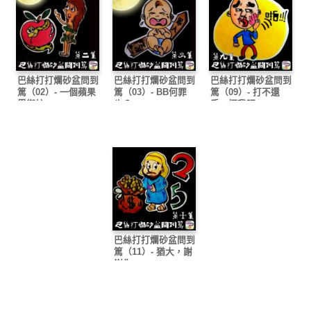
巴絲打打爛砂盆問到
巴絲打打爛砂盆問到
巴絲打打爛砂盆問到
篤（02）- 一個蘋果
篤（03）- BB何罪
篤（09）- 打不還
累街坊
也？
手，摑我吧
巴絲打打爛砂盆問到
篤（11）- 猶大，謝
謝你