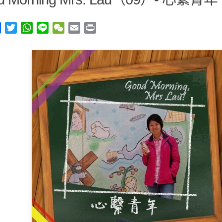
y
Facebook
Twitter
WhatsApp
Line
WeChat
Email
Print