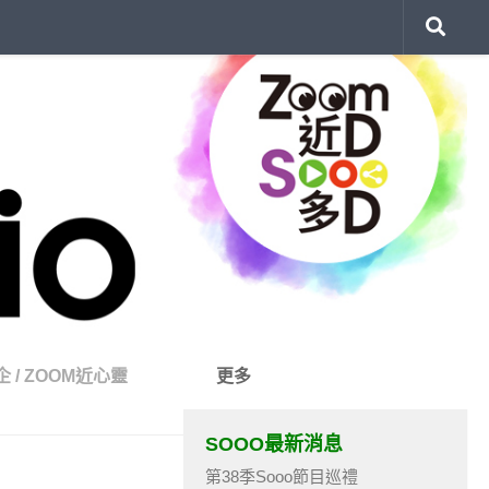
企
/
ZOOM近心靈
更多
SOOO最新消息
第38季Sooo節目巡禮