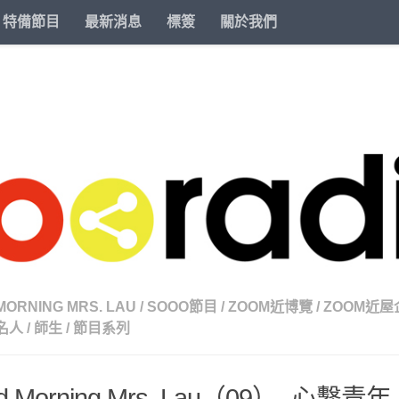
特備節目
最新消息
標簽
關於我們
MORNING MRS. LAU
/
SOOO節目
/
ZOOM近博覽
/
ZOOM近屋
名人
/
師生
/
節目系列
d Morning Mrs. Lau（09）- 心繫青年