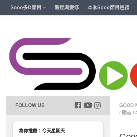
Sooo多D節目
聖經與靈修
本季Sooo節目巡禮
GOOD 
/
勵志
/
為你推薦：今天星期天
Goo