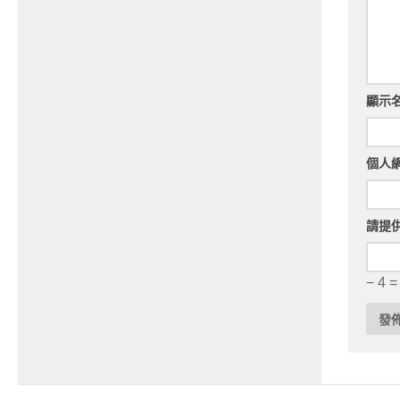
顯示
個人
請提
− 4 =