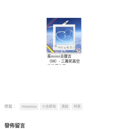
茱mimi去運吉
（08）- 三萬呎高空
的浪漫故事
標籤：
misamisa
小吉師母
清談
阿茱
發佈留言