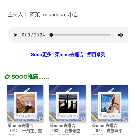
主持人： 阿茱, misamisa, 小吉
Sooo更多 “茱mimi去運吉” 節目系列
SOOO推薦……
茱mimi去運吉
茱mimi去運吉
茱mimi去運吉
（01）- 一飛在手無
（02）- 我想做空
（07）- 貴族與平
國界
姐… 得唔得？
民？？