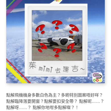
點解飛機機身多數白色為主？多啲特別圖案唔好咩？
點解臨降落要開窗？點解要扣安全帶？ 點解呢……？
點解呀……？ 點解你地咁多點解㗎？！