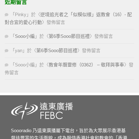
近期留言
「
Pinky
」於〈
逆境追光者之「似模似樣」返教會（16）- 配
對合宜的愛心行動
〉發佈留言
「
Sooo小編
」於〈
第6季Sooo節目巡禮
〉發佈留言
「
yan
」於〈
第6季Sooo節目巡禮
〉發佈留言
「
Sooo小編
」於〈
教會年曆靈修（0362） – 敬拜與事奉
〉發
佈留言
Soooradio 乃遠東廣播屬下電台，旨於為大眾展示香港基
督徒豐富的生活面貌，成為服侍香港社會和教會的「香港