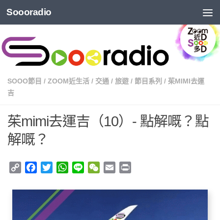
Soooradio
SOOO節目
/
ZOOM近生活
/
交通
/
旅遊
/
節目系列
/
茱MIMI去運
吉
茱mimi去運吉（10）- 點解嘅？點
解嘅？
Copy
Facebook
Twitter
WhatsApp
Line
WeChat
Email
Print
Link