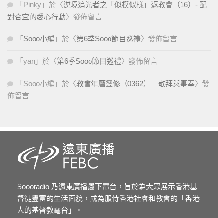
「
Pinky
」於〈
逆境追光者之「似模似樣」返教會（16）- 配
對合宜的愛心行動
〉發佈留言
「
Sooo小編
」於〈
第6季Sooo節目巡禮
〉發佈留言
「
yan
」於〈
第6季Sooo節目巡禮
〉發佈留言
「
Sooo小編
」於〈
教會年曆靈修（0362） – 敬拜與事奉
〉發
佈留言
Soooradio 乃遠東廣播屬下電台，旨於為大眾展示香港基
督徒豐富的生活面貌，成為服侍香港社會和教會的「香港
人的基督教電台」。