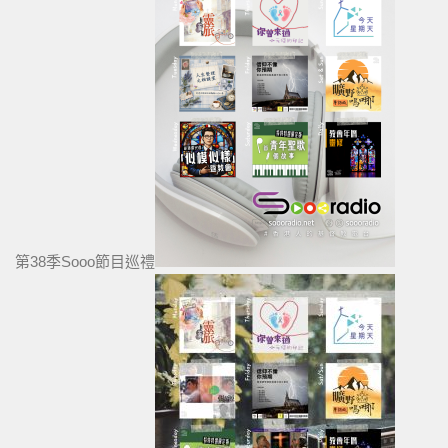
第38季Sooo節目巡禮