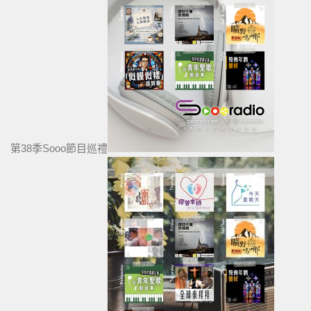
第38季Sooo節目巡禮