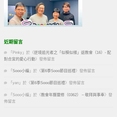
近期留言
「
Pinky
」於〈
逆境追光者之「似模似樣」返教會（16）- 配
對合宜的愛心行動
〉發佈留言
「
Sooo小編
」於〈
第6季Sooo節目巡禮
〉發佈留言
「
yan
」於〈
第6季Sooo節目巡禮
〉發佈留言
「
Sooo小編
」於〈
教會年曆靈修（0362） – 敬拜與事奉
〉發
佈留言