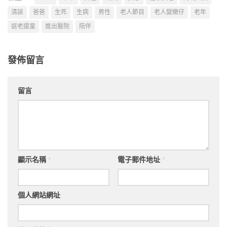
清談
爸爸
生死
生病
男性
老人節目
老人變嫩仔
老年
返老還童
進出醫院
陪伴
發佈留言
留言
顯示名稱
*
電子郵件地址
*
個人網站網址