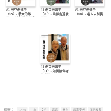
#1 老豆老媽子
#1 老豆老媽子
#1 老豆老媽子
（05）- 最大的難
（06）- 陪伴走過晚
（08）- 老人去街街
題：老人院還是居家
晴路
#1 老豆老媽子
（11）- 如何陪伴老
爸老媽
標籤：
Chris
中年
女性
媽媽
安慰
居家安老
海明團長