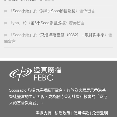
「
Sooo小編
」於〈
第6季Sooo節目巡禮
〉發佈留言
「
yan
」於〈
第6季Sooo節目巡禮
〉發佈留言
「
Sooo小編
」於〈
教會年曆靈修（0362） – 敬拜與事奉
〉發
佈留言
Soooradio 乃遠東廣播屬下電台，旨於為大眾展示香港基
督徒豐富的生活面貌，成為服侍香港社會和教會的「香港
人的基督教電台」。
奉獻支持
|
私隱政策
|
使用條款
|
免責聲明