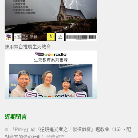
運用電台推廣生死教育
近期留言
「
Pinky
」於〈
逆境追光者之「似模似樣」返教會（16）- 配
對合宜的愛心行動
〉發佈留言