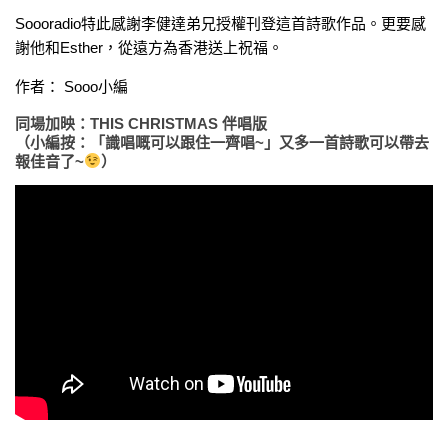
Soooradio特此感謝李健達弟兄授權刊登這首詩歌作品。更要感
謝他和Esther，從遠方為香港送上祝福。
作者： Sooo小編
同場加映：THIS CHRISTMAS 伴唱版
（小編按：「識唱嘅可以跟住一齊唱~」又多一首詩歌可以帶去
報佳音了~
）