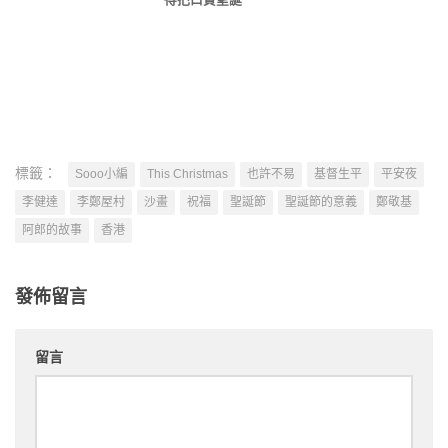
標籤：
Sooo小編
This Christmas
也許不易
基督生平
平安夜
李健達
李鄭屋村
沙畫
祝福
聖誕節
聖誕節的意義
鄭敬基
阿郎的故事
香港
發佈留言
留言