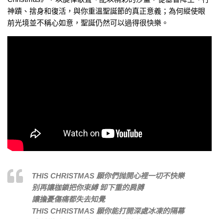
神蹟、捨身和復活，與你重溫聖誕節的真正意義；為何縱使眼
前光境並不稱心如意，聖誕仍然可以過得很快樂。
THIS CHRISTMAS 願你們抛開心裡一切不快樂
别再讓枷鎖把你束縛 卸下重的肩膊
讓擔憂傷痛都失去知覺
THIS CHRISTMAS 願你能打開深處冰凍的隔幕