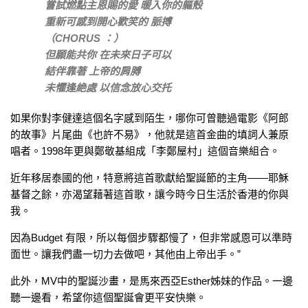
嘗試燃點主恩賜的愛 暖入你的軀殼
重新可感到開心歡笑的 脈搏
（CHORUS ：）
但願能共你 在未來日子可以
結伴靠著 上帝的肩膊
未懼逢絶處 以信念放心交托
如果你對李健達這個名字感到陌生，哪你可曾聽過電影《阿郎
的故事》片尾曲《也許不易》，他就是這首金曲的填詞人兼原
唱者。1998年更與鄭敬基組成「李鄭屋村」這個音樂組合。
近年移居泰國的他，特意將這首歌獻給聖誕節的主角——耶穌
基督之餘，亦渴望藉著這首歌，讓今時今日生活於香港的你與
我。
因為Budget 有限，所以每個步驟都慢了，但非常感恩可以準時
面世。讓我們盡一切力去做吧，其他由上帝出手。”
此外，MV中的聖誕沙畫，是馬來西亞Esther姊妹的作品。一邊
聽一邊看，希望你這個聖誕會更平安快樂。