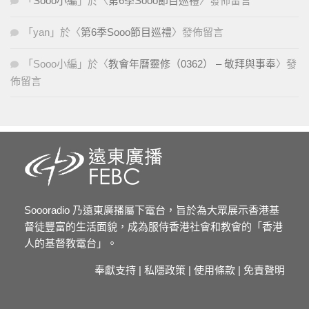
「
Sooo小編
」於〈
第6季Sooo節目巡禮
〉發佈留言
「
yan
」於〈
第6季Sooo節目巡禮
〉發佈留言
「
Sooo小編
」於〈
教會年曆靈修（0362） – 敬拜與事奉
〉發
佈留言
Soooradio 乃遠東廣播屬下電台，旨於為大眾展示香港基
督徒豐富的生活面貌，成為服侍香港社會和教會的「香港
人的基督教電台」。
奉獻支持
|
私隱政策
|
使用條款
|
免責聲明