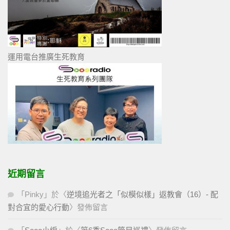
運用電台推廣生死教育
近期留言
「
Pinky
」於〈
逆境追光者之「似模似樣」返教會（16）- 配
對合宜的愛心行動
〉發佈留言