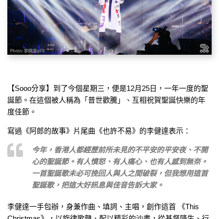
【Sooo分享】到了今個星期三，便是12月25日，一年一度的聖
誕節。在這個被人稱為「普世歡騰」、互相祝賀聖誕快樂的年
度佳節。
寫過《阿郎的故事》片尾曲《也許不易》的李健達表示：
今年，香港人都經歷前所未見的不平安的平安夜、不開
心的聖誕節。有人憤怒、有人痛心、也有人感到無奈。
一首聖誕歌未必可挽回人與人之間破裂，但我想用這首
聖誕歌，把這大好訊息與佳音告訴大家。
李健達一手包辦，身兼作曲、填詞、主唱，創作這首 《This
Christmas》，以旋律歌聲、配以精彩的沙畫，從基督降生、行