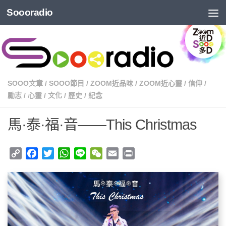
Soooradio
SOOO文章
/
SOOO節目
/
ZOOM近品味
/
ZOOM近心靈
/
信仰
/
勵志
/
心靈
/
文化
/
歷史
/
紀念
馬·泰·福·音——This Christmas
Copy
Facebook
Twitter
WhatsApp
Line
WeChat
Email
Print
Link