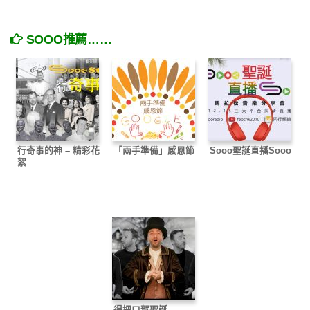
SOOO推薦……
行奇事的神 – 精彩花
「兩手準備」感恩節
Sooo聖誕直播Sooo
絮
得把口賀聖誕