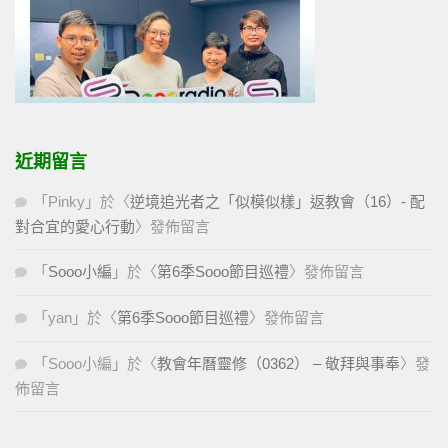
近期留言
「
Pinky
」於〈
逆境追光者之「似模似樣」返教會（16）- 配
對合宜的愛心行動
〉發佈留言
「
Sooo小編
」於〈
第6季Sooo節目巡禮
〉發佈留言
「
yan
」於〈
第6季Sooo節目巡禮
〉發佈留言
「
Sooo小編
」於〈
教會年曆靈修（0362） – 敬拜與事奉
〉發
佈留言