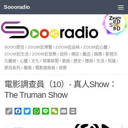
Soooradio
SOOO節目
/
ZOOM近博覽
/
ZOOM近品味
/
ZOOM近心靈
/
ZOOM近生活
/
ZOOM近音樂
/
信仰
/
傳記
/
勵志
/
娛樂
/
影視文
化藝術
/
心靈
/
文化
/
時事新聞
/
歌曲
/
歷史
/
環保
/
生活
/
知識
/
節目系列
/
藝術
/
電影調查員
/
音樂
電影調查員（10）- 真人Show：
The Truman Show
Copy
Facebook
Twitter
WhatsApp
Line
WeChat
Email
Print
Link