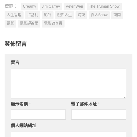
標籤：
Creamy
Jim Carrey
Peter Weir
The Truman Show
人生哲理
占基利
影評
戲如人生
清談
真人Show
訪問
電影
電影評論學
電影調查員
發佈留言
留言
顯示名稱
*
電子郵件地址
*
個人網站網址