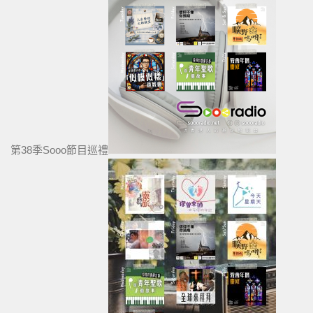
第38季Sooo節目巡禮