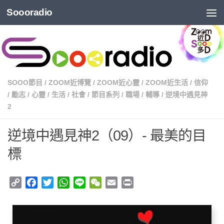
Soooradio
SOOO節目
/
ZOOM近博覽
/
ZOOM近心靈
/
ZOOM近生活
/
信仰
/
勵志
/
心靈
/
生活
/
社會
/
節目系列
/
職場
/
輔導
/
逆境中遇見神
2
逆境中遇見神2（09）- 最美的目
標
Copy
Facebook
Twitter
WhatsApp
Line
WeChat
Email
Print
Link