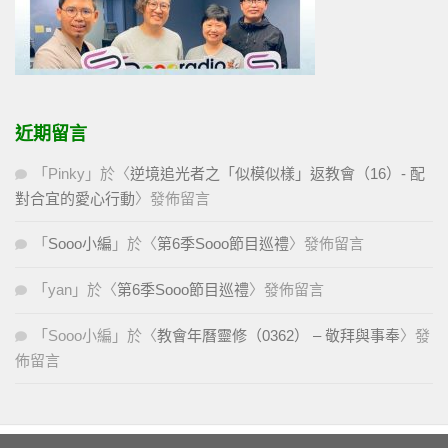
近期留言
「
Pinky
」於〈
逆境追光者之「似模似樣」返教會（16）- 配
對合宜的愛心行動
〉發佈留言
「
Sooo小編
」於〈
第6季Sooo節目巡禮
〉發佈留言
「
yan
」於〈
第6季Sooo節目巡禮
〉發佈留言
「
Sooo小編
」於〈
教會年曆靈修（0362） – 敬拜與事奉
〉發
佈留言