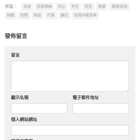
標籤：
信徒
信徒領袖
内心
外在
完全
態度
慕道/初信
挑戰
目標
荊徒
行爲
讀白
逆境中遇見神
發佈留言
留言
顯示名稱
*
電子郵件地址
*
個人網站網址