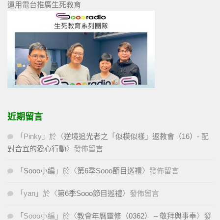
運用電台推廣生死教育
近期留言
「
Pinky
」於〈
逆境追光者之「似模似樣」返教會（16）- 配
對合宜的愛心行動
〉發佈留言
「
Sooo小編
」於〈
第6季Sooo節目巡禮
〉發佈留言
「
yan
」於〈
第6季Sooo節目巡禮
〉發佈留言
「
Sooo小編
」於〈
教會年曆靈修（0362） – 敬拜與事奉
〉發