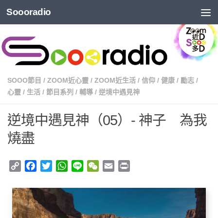
Soooradio
SOOO節目
/
ZOOM近心靈
/
ZOOM近生活
/
信仰
/
健康
/
勵志
/
心靈
/
生活
/
節目系列
/
輔導
/
逆境中遇見神
逆境中遇見神（05）- 神子 為我
燒盡
Copy
Facebook
Twitter
WhatsApp
Line
WeChat
Email
Print
Link