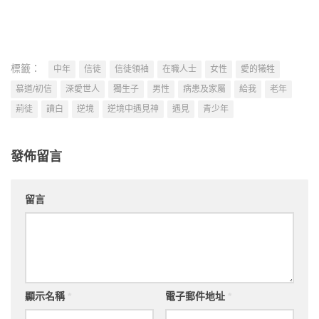
標籤：
中年
信徒
信徒領袖
在職人士
女性
愛的犧牲
慕道/初信
深愛世人
獨生子
男性
病患及家屬
給我
老年
荊徒
讀白
逆境
逆境中遇見神
遇見
青少年
發佈留言
留言
顯示名稱
*
電子郵件地址
*