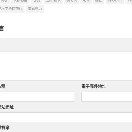
信徒
信徒領袖
安慰
慕道/初信
憑著信
永恆
聆聽
與神同行
荊
逆境中憑信前行
重新得力
言
名稱
*
電子郵件地址
*
網站網址
供答案