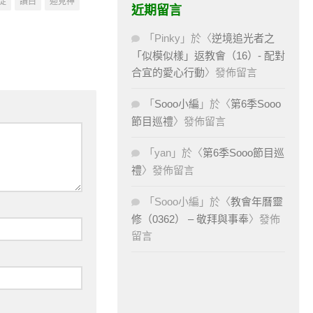
徒
讀白
迎見神
近期留言
「
Pinky
」於〈
逆境追光者之
「似模似樣」返教會（16）- 配對
合宜的愛心行動
〉發佈留言
「
Sooo小編
」於〈
第6季Sooo
節目巡禮
〉發佈留言
「
yan
」於〈
第6季Sooo節目巡
禮
〉發佈留言
「
Sooo小編
」於〈
教會年曆靈
修（0362） – 敬拜與事奉
〉發佈
留言