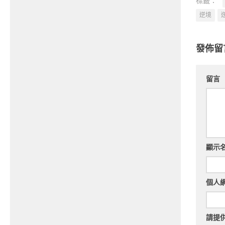
標籤：
逆境
發佈留
留言
顯示
個人
請提