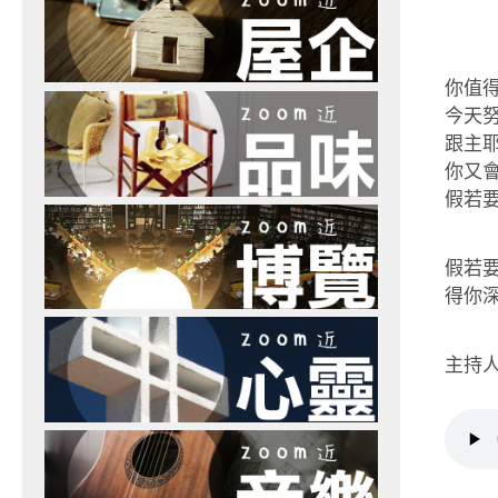
你值
今天
跟主
你又
假若
假若
得你
主持人