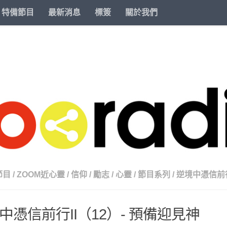
特備節目
最新消息
標簽
關於我們
節目
/
ZOOM近心靈
/
信仰
/
勵志
/
心靈
/
節目系列
/
逆境中憑信前行
中憑信前行II（12）- 預備迎見神