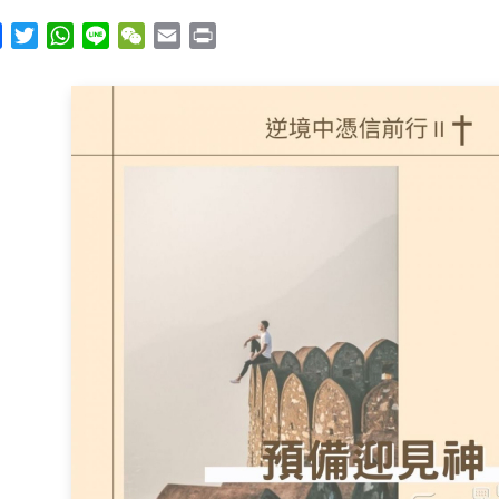
y
Facebook
Twitter
WhatsApp
Line
WeChat
Email
Print