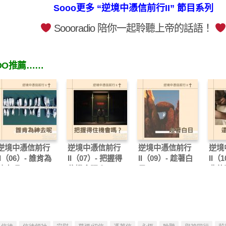
Sooo更多 “逆境中憑信前行II” 節目系列
Soooradio 陪你一起聆聽上帝的話語！
OO推薦……
逆境中憑信前行
逆境中憑信前行
逆境中憑信前行
逆境
II（06）- 誰肯為
II（07）- 把握得
II（09）- 趁著白
II（
神去呢
住機會嗎？
日
典的