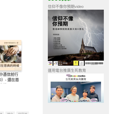
信仰不像你預期video
運用電台推廣生死教育
中憑信前行
10）- 還在恩
時候