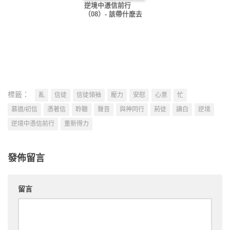
逆境中憑信前行
（08）- 該帶什麽去
標籤：
亂
信徒
信徒領袖
壓力
安慰
心意
忙
慕道/初信
憑著信
聆聽
聲音
與神同行
荊徒
讀白
逆境
逆境中憑信前行
重新得力
發佈留言
留言