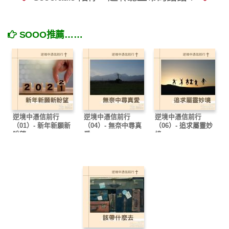
SOOO推薦……
逆境中憑信前行
逆境中憑信前行
逆境中憑信前行
（01）- 新年新願新
（04）- 無奈中尋真
（06）- 追求屬靈妙
盼望
愛
境