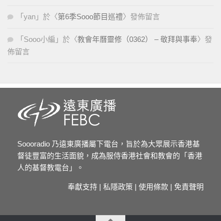
「
yan
」於〈
第6季Sooo節目巡禮
〉發佈留言
「
Sooo小編
」於〈
教會年曆靈修（0362） – 敬拜與事奉
〉發
佈留言
Soooradio 乃遠東廣播屬下電台，旨於為大眾展示香港基
督徒豐富的生活面貌，成為服侍香港社會和教會的「香港
人的基督教電台」。
奉獻支持
|
私隱政策
|
使用條款
|
免責聲明