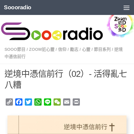
Soooradio
SOOO節目
/
ZOOM近心靈
/
信仰
/
勵志
/
心靈
/
節目系列
/
逆境
中憑信前行
逆境中憑信前行（02）- 活得亂七
八糟
Copy
Facebook
Twitter
WhatsApp
Line
WeChat
Email
Print
Link