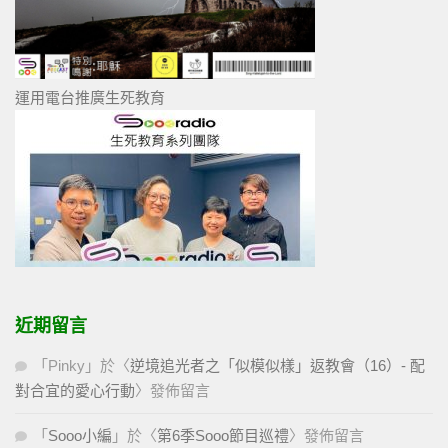
運用電台推廣生死教育
近期留言
「
Pinky
」於〈
逆境追光者之「似模似樣」返教會（16）- 配
對合宜的愛心行動
〉發佈留言
「
Sooo小編
」於〈
第6季Sooo節目巡禮
〉發佈留言