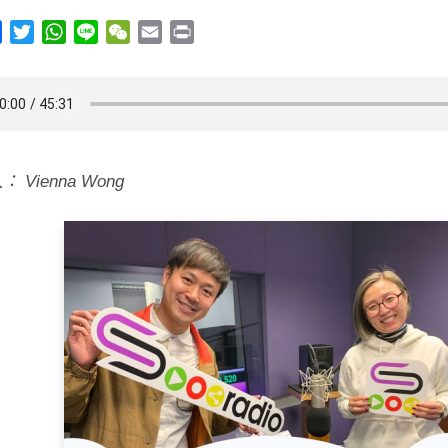
y
Facebook
Twitter
WhatsApp
Line
WeChat
Email
Print
 Vienna Wong