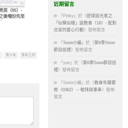
近期留言
男孩（05）-
「
Pinky
」於〈
逆境追光者之
之後嗰份先至
職
「似模似樣」返教會（16）- 配對
合宜的愛心行動
〉發佈留言
「
Sooo小編
」於〈
第6季Sooo
節目巡禮
〉發佈留言
瓜
青少年
青年工作
「
yan
」於〈
第6季Sooo節目巡
禮
〉發佈留言
「
Sooo小編
」於〈
教會年曆靈
修（0362） – 敬拜與事奉
〉發佈
留言