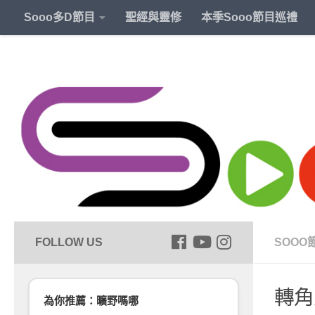
Sooo多D節目
聖經與靈修
本季Sooo節目巡禮
SOOO
轉角
為你推薦：曠野嗎哪