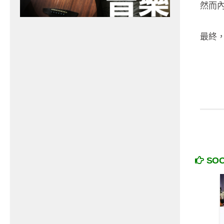
然而
最終
SO