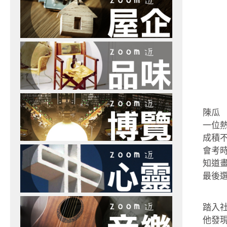
陳瓜
一位
成積
會考
知道
最後選
踏入
他發現