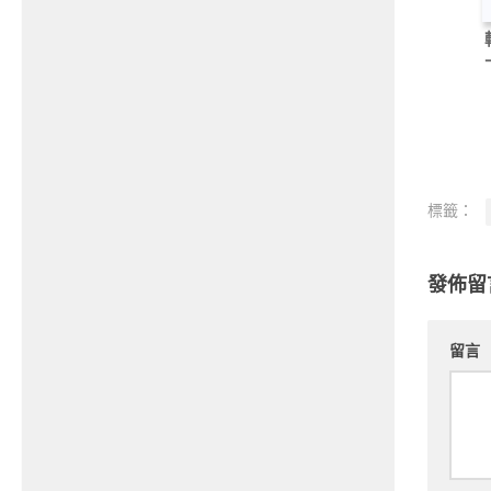
標籤：
發佈留
留言