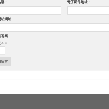
名稱
*
電子郵件地址
*
網站網址
供答案
64 =