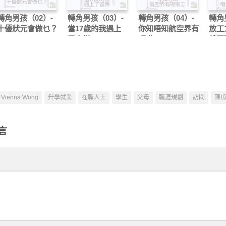
轉角男孩（02）-
轉角男孩（03）-
轉角男孩（04）-
轉角
十優狀元會做乜？
當17歲的我遇上
你知唔知航空界有
放工
了音樂
呢啲工
係正
Vienna Wong
升學就業
在職人士
學生
父母
職涯規劃
訪問
陳
言