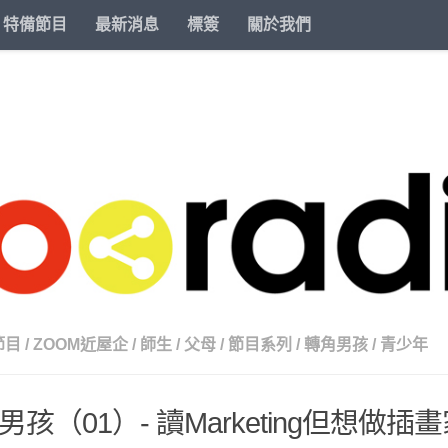
特備節目
最新消息
標簽
關於我們
節目
/
ZOOM近屋企
/
師生
/
父母
/
節目系列
/
轉角男孩
/
青少年
男孩（01）- 讀Marketing但想做插