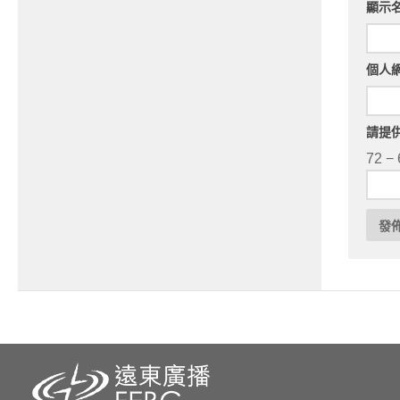
顯示
個人
請提
72 − 