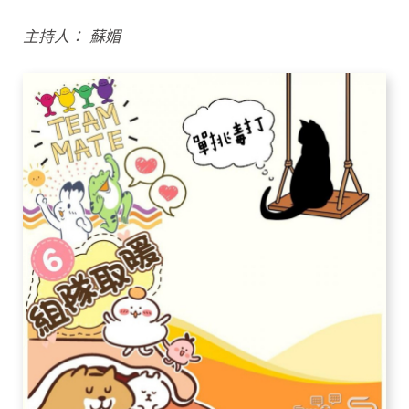
主持人： 蘇媚