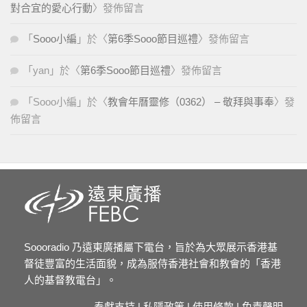
對合宜的愛心行動
〉發佈留言
「
Sooo小編
」於〈
第6季Sooo節目巡禮
〉發佈留言
「
yan
」於〈
第6季Sooo節目巡禮
〉發佈留言
「
Sooo小編
」於〈
教會年曆靈修（0362） – 敬拜與事奉
〉發
佈留言
Soooradio 乃遠東廣播屬下電台，旨於為大眾展示香港基
督徒豐富的生活面貌，成為服侍香港社會和教會的「香港
人的基督教電台」。
奉獻支持
|
私隱政策
|
使用條款
|
免責聲明