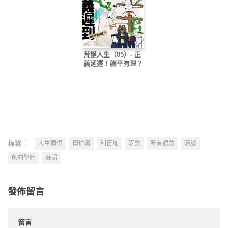
荒誕人生（05）- 正
義延遲！躺平有理？
標籤：
人生價值
傳道書
利百加
呀樂
所有聽眾
清談
舊約聖經
蘇媚
發佈留言
留言