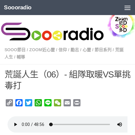
Soooradio
SOOO節目
/
ZOOM近心靈
/
信仰
/
勵志
/
心靈
/
節目系列
/
荒誕
人生
/
輔導
荒誕人生（06）- 組隊取暖VS單挑
毒打
Copy
Facebook
Twitter
WhatsApp
Line
WeChat
Email
Print
Link