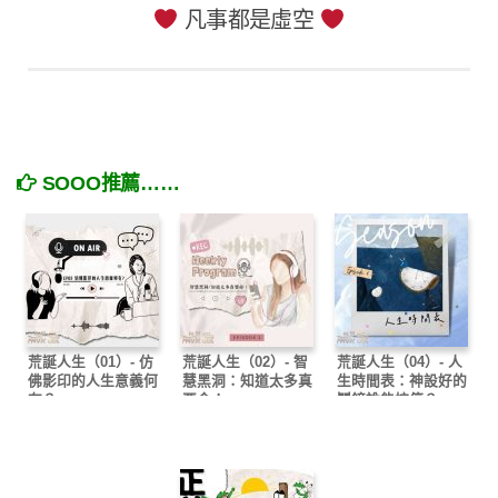
凡事都是虛空
SOOO推薦……
荒誕人生（01）- 仿
荒誕人生（02）- 智
荒誕人生（04）- 人
佛影印的人生意義何
慧黑洞：知道太多真
生時間表：神設好的
在？
要命！
鬧鐘誰能按停？