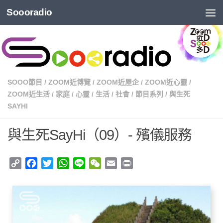
Soooradio
SOOO節目
/
ZOOM近博覽
/
ZOOM近屋企
/
ZOOM近心靈
/
ZOOM近生活
/
家庭
/
心靈
/
生活
/
社會
/
節目系列
/
與生死
SAYHI
與生死SayHi（09）- 殯儀服務
Copy
Facebook
Twitter
WhatsApp
Line
WeChat
Email
Print
Link