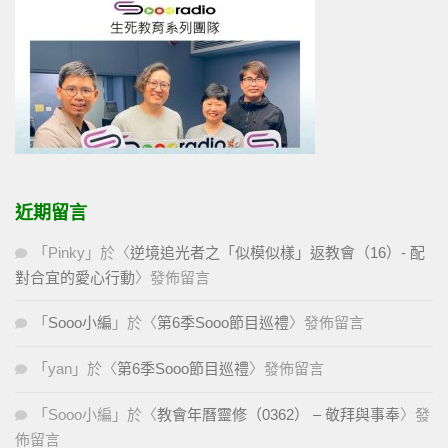
近期留言
「
Pinky
」於〈
逆境追光者之「似模似樣」返教會（16）- 配
對合宜的愛心行動
〉發佈留言
「
Sooo小編
」於〈
第6季Sooo節目巡禮
〉發佈留言
「
yan
」於〈
第6季Sooo節目巡禮
〉發佈留言
「
Sooo小編
」於〈
教會年曆靈修（0362） – 敬拜與事奉
〉發
佈留言