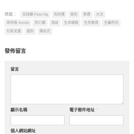
標籤：
伍桂麟 Pasu Ng
告別禮
善別
喪禮
大沈
梁梓敦 Arnold
死亡觀
清談
生命課題
生死教育
生離死別
社區支援
道別
雜誌式
發佈留言
留言
顯示名稱
*
電子郵件地址
*
個人網站網址