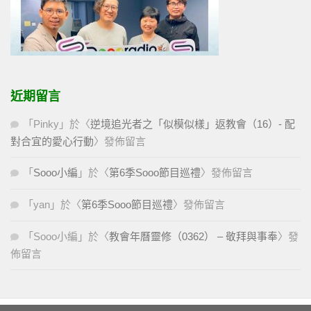
近期留言
「
Pinky
」於〈
逆境追光者之「似模似樣」返教會（16）- 配
對合宜的愛心行動
〉發佈留言
「
Sooo小編
」於〈
第6季Sooo節目巡禮
〉發佈留言
「
yan
」於〈
第6季Sooo節目巡禮
〉發佈留言
「
Sooo小編
」於〈
教會年曆靈修（0362） – 敬拜與事奉
〉發
佈留言