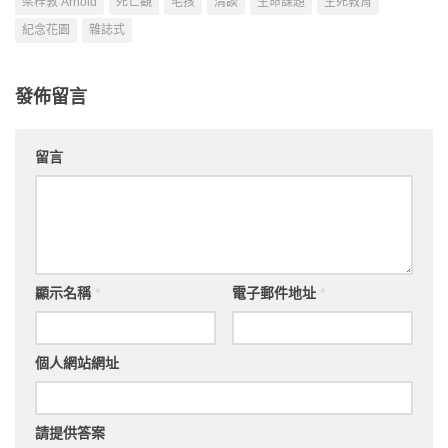
梁梓敦 Arnold
死亡觀
毛孩
清談
生命課題
生死教育
紀念花園
雜誌式
發佈留言
留言
顯示名稱
*
電子郵件地址
*
個人網站網址
請提供答案