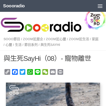
Soooradio
SOOO節目
/
ZOOM近屋企
/
ZOOM近心靈
/
ZOOM近生活
/
家庭
/
心靈
/
生活
/
節目系列
/
與生死SAYHI
與生死SayHi（08）- 寵物離世
Copy
Facebook
Twitter
WhatsApp
Line
WeChat
Email
Print
Link