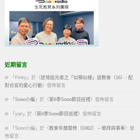
近期留言
「
Pinky
」於〈
逆境追光者之「似模似樣」返教會（16）- 配
對合宜的愛心行動
〉發佈留言
「
Sooo小編
」於〈
第6季Sooo節目巡禮
〉發佈留言
「
yan
」於〈
第6季Sooo節目巡禮
〉發佈留言
「
Sooo小編
」於〈
教會年曆靈修（0362） – 敬拜與事奉
〉發
佈留言