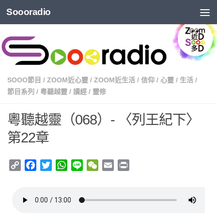
Soooradio
SOOO節目
/
ZOOM近心靈
/
ZOOM近生活
/
信仰
/
心靈
/
生活
/
節目系列
/
粵聽越靈
/
讀經
/
靈修
粵聽越靈（068）- 〈列王紀下〉
第22章
Copy
Facebook
Twitter
WhatsApp
Line
WeChat
Email
Print
Link