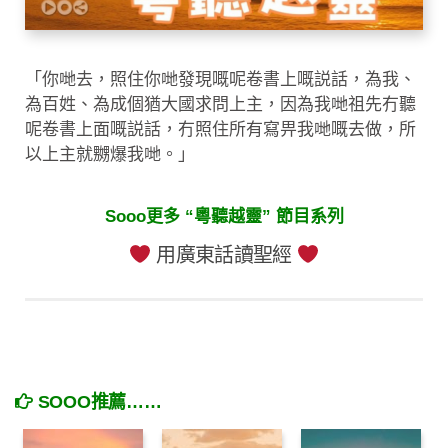
「你哋去，照住你哋發現嘅呢卷書上嘅説話，為我、
為百姓、為成個猶大國求問上主，因為我哋祖先冇聽
呢卷書上面嘅説話，冇照住所有寫畀我哋嘅去做，所
以上主就嬲爆我哋。」
Sooo更多 “粵聽越靈” 節目系列
用廣東話讀聖經
SOOO推薦……