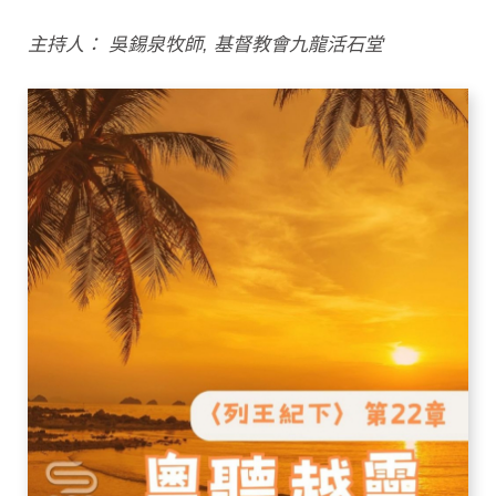
主持人： 吳錫泉牧師, 基督教會九龍活石堂