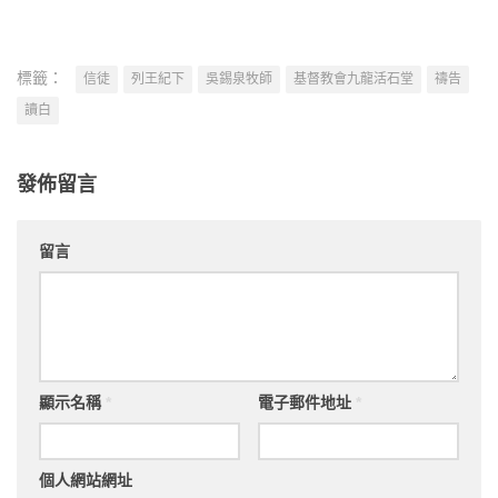
標籤：
信徒
列王紀下
吳錫泉牧師
基督教會九龍活石堂
禱告
讀白
發佈留言
留言
顯示名稱
*
電子郵件地址
*
個人網站網址