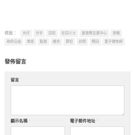
標籤：
光仔
分手
囚犯
在囚人士
基督教互愛中心
安敏
政府公函
案底
監獄
縫衣
罪犯
訪問
釋囚
雷子健牧師
發佈留言
留言
顯示名稱
*
電子郵件地址
*