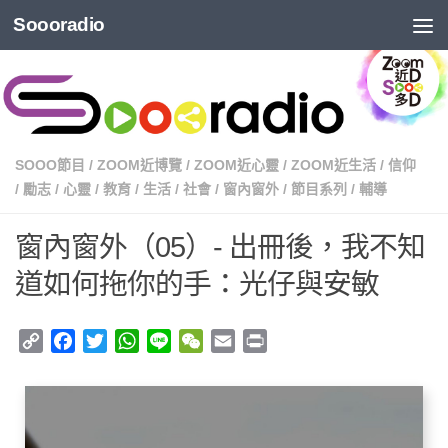
Soooradio
SOOO節目
/
ZOOM近博覽
/
ZOOM近心靈
/
ZOOM近生活
/
信仰
/
勵志
/
心靈
/
教育
/
生活
/
社會
/
窗內窗外
/
節目系列
/
輔導
窗內窗外（05）- 出冊後，我不知
道如何拖你的手：光仔與安敏
Copy
Facebook
Twitter
WhatsApp
Line
WeChat
Email
Print
Link