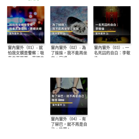
窗內窗外（01）- 就
窗內窗外（02）- 為
窗內窗外（03）- 一
怕我女婿是警察：吸
了妹妹，我不能再坐
名死囚的自白：李敬
毒夫妻羅興、惠嫻夫
牢：家威
倫
婦
窗內窗外（04）- 有
了冧巴，就不再是自
己：雅慧Anna