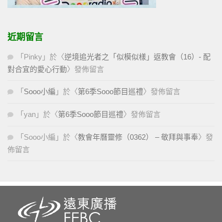
近期留言
「
Pinky
」於〈
逆境追光者之「似模似樣」返教會（16）- 配
對合宜的愛心行動
〉發佈留言
「
Sooo小編
」於〈
第6季Sooo節目巡禮
〉發佈留言
「
yan
」於〈
第6季Sooo節目巡禮
〉發佈留言
「
Sooo小編
」於〈
教會年曆靈修（0362） – 敬拜與事奉
〉發
佈留言