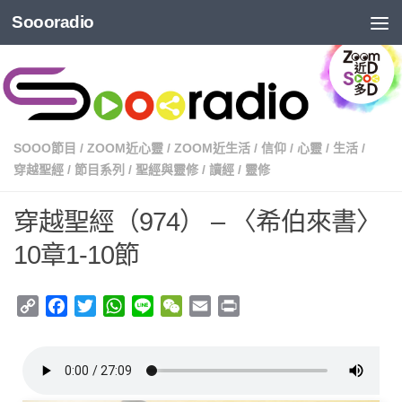
Soooradio
SOOO節目
/
ZOOM近心靈
/
ZOOM近生活
/
信仰
/
心靈
/
生活
/
穿越聖經
/
節目系列
/
聖經與靈修
/
讀經
/
靈修
穿越聖經（974） – 〈希伯來書〉
10章1-10節
Copy
Facebook
Twitter
WhatsApp
Line
WeChat
Email
Print
Link