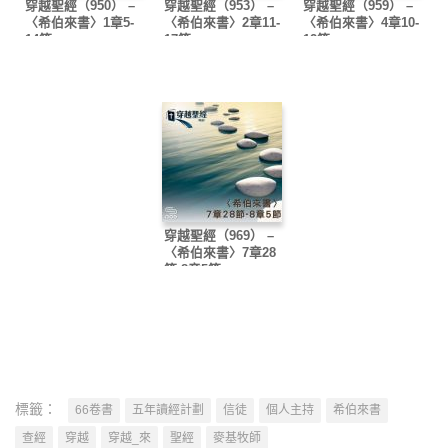
穿越聖經（950） –
穿越聖經（953） –
穿越聖經（959） –
〈希伯來書〉1章5-
〈希伯來書〉2章11-
〈希伯來書〉4章10-
14節
17節
12節
穿越聖經（969） –
〈希伯來書〉7章28
節-8章5節
標籤：
66卷書
五年讀經計劃
信徒
個人主持
希伯來書
查經
穿越
穿越_來
聖經
麥基牧師