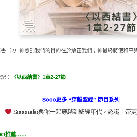
結書（2）神懲罰我們的目的在於矯正我們；神最終將使和平
筆記：
〈以西結書〉1章2-27節
Sooo更多 “穿越聖經” 節目系列
Soooradio與你一起穿越到聖經年代，認識上帝
OO推薦……