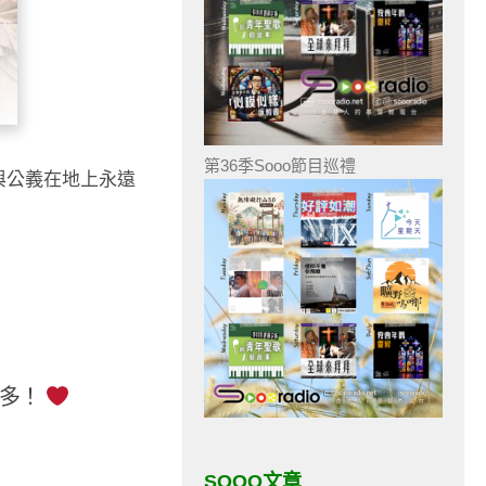
第36季Sooo節目巡禮
與公義在地上永遠
更多！
SOOO文章