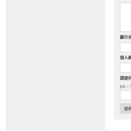
顯示
個人
請提
64 − 