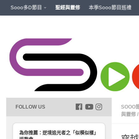
Sooo多D節目
聖經與靈修
本季Sooo節目巡禮
SOOO
與靈修
/
為你推薦：逆境追光者之「似模似樣」
穿越