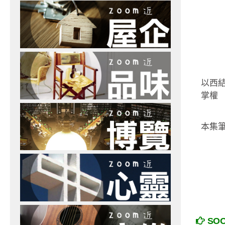
以西
掌權
本集
SO