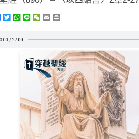
y
Facebook
Twitter
WhatsApp
Line
WeChat
Email
Print