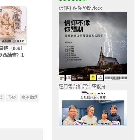
信仰不像你預期video
聖經（889）
〈以西結書〉1
節
運用電台推廣生死教育
結
聖經
麥基牧師