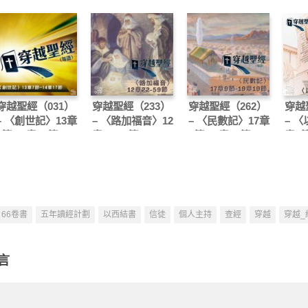
穿越聖經（031）
穿越聖經（233）
穿越聖經（262）
穿越
– 〈創世記〉13章
– 〈路加福音〉12
– 〈民數記〉17章
– 
7節-14章17節
章22-59節
9節-19章19節
章1
66卷書
五年讀經計劃
以西結書
信徒
個人主持
查經
穿越
穿越_
言