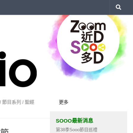
/
節目系列
/
聖經
更多
SOOO最新消息
第38季Sooo節目巡禮
7節