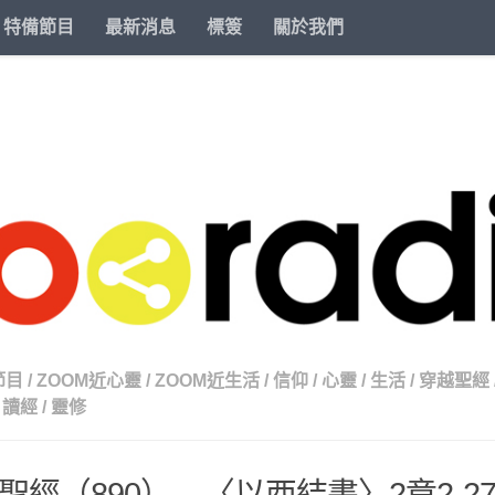
特備節目
最新消息
標簽
關於我們
節目
/
ZOOM近心靈
/
ZOOM近生活
/
信仰
/
心靈
/
生活
/
穿越聖經
讀經
/
靈修
聖經（890） – 〈以西結書〉2章2-2