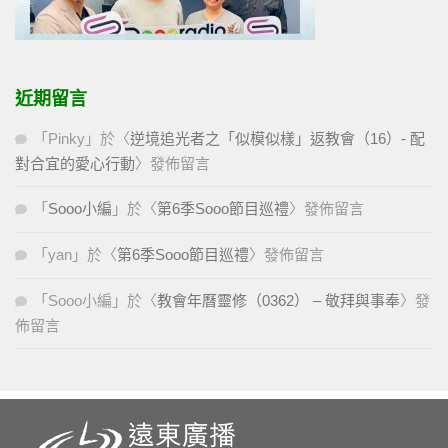
近期留言
「
Pinky
」於〈
逆境追光者之「似模似樣」返教會（16）- 配
對合宜的愛心行動
〉發佈留言
「
Sooo小編
」於〈
第6季Sooo節目巡禮
〉發佈留言
「
yan
」於〈
第6季Sooo節目巡禮
〉發佈留言
「
Sooo小編
」於〈
教會年曆靈修（0362） – 敬拜與事奉
〉發
佈留言