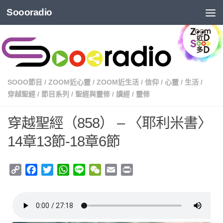
Soooradio
SOOO節目
/
ZOOM近心靈
/
ZOOM近生活
/
信仰
/
心靈
/
生活
/
穿越聖經
/
節目系列
/
聖經與靈修
/
讀經
/
靈修
穿越聖經（858） – 〈耶利米書〉
14章13節-18章6節
Copy
Facebook
Twitter
WhatsApp
Line
WeChat
Email
Print
Link