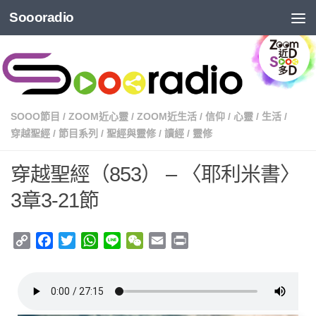
Soooradio
SOOO節目
/
ZOOM近心靈
/
ZOOM近生活
/
信仰
/
心靈
/
生活
/
穿越聖經
/
節目系列
/
聖經與靈修
/
讀經
/
靈修
穿越聖經（853） – 〈耶利米書〉
3章3-21節
Copy
Facebook
Twitter
WhatsApp
Line
WeChat
Email
Print
Link