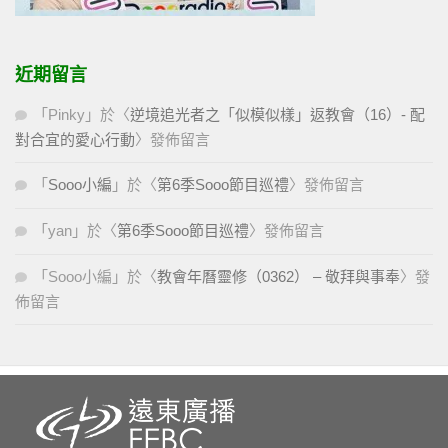
近期留言
「
Pinky
」於〈
逆境追光者之「似模似樣」返教會（16）- 配
對合宜的愛心行動
〉發佈留言
「
Sooo小編
」於〈
第6季Sooo節目巡禮
〉發佈留言
「
yan
」於〈
第6季Sooo節目巡禮
〉發佈留言
「
Sooo小編
」於〈
教會年曆靈修（0362） – 敬拜與事奉
〉發
佈留言