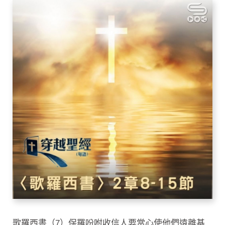
歌羅西書（7）保羅吩咐收信人要當心使他們遠離基