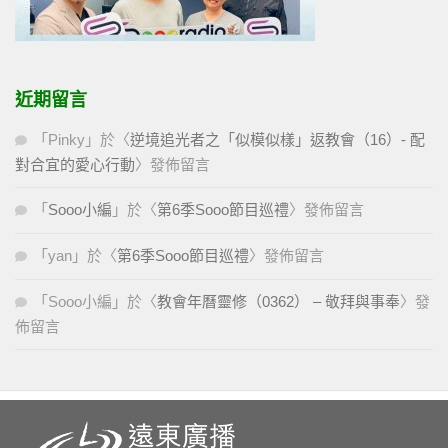
近期留言
「
Pinky
」於〈
逆境追光者之「似模似樣」返教會（16）- 配
對合宜的愛心行動
〉發佈留言
「
Sooo小編
」於〈
第6季Sooo節目巡禮
〉發佈留言
「
yan
」於〈
第6季Sooo節目巡禮
〉發佈留言
「
Sooo小編
」於〈
教會年曆靈修（0362） – 敬拜與事奉
〉發
佈留言