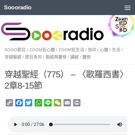
Soooradio
SOOO節目
/
ZOOM近心靈
/
ZOOM近生活
/
信仰
/
心靈
/
生活
/
穿越聖經
/
節目系列
/
聖經與靈修
/
讀經
/
靈修
穿越聖經（775） – 〈歌羅西書〉
2章8-15節
Copy
Facebook
Twitter
WhatsApp
Line
WeChat
Email
Print
Link