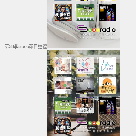
第38季Sooo節目巡禮