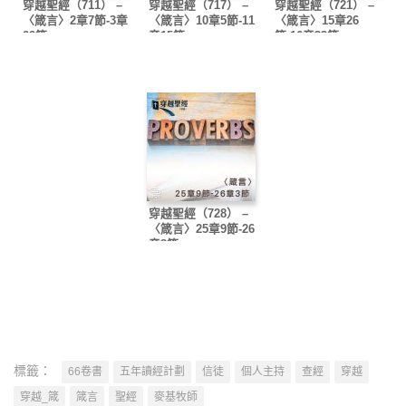
穿越聖經（711） –
穿越聖經（717） –
穿越聖經（721） –
〈箴言〉2章7節-3章
〈箴言〉10章5節-11
〈箴言〉15章26
22節
章15節
節-16章33節
穿越聖經（728） –
〈箴言〉25章9節-26
章3節
標籤：
66卷書
五年讀經計劃
信徒
個人主持
查經
穿越
穿越_箴
箴言
聖經
麥基牧師