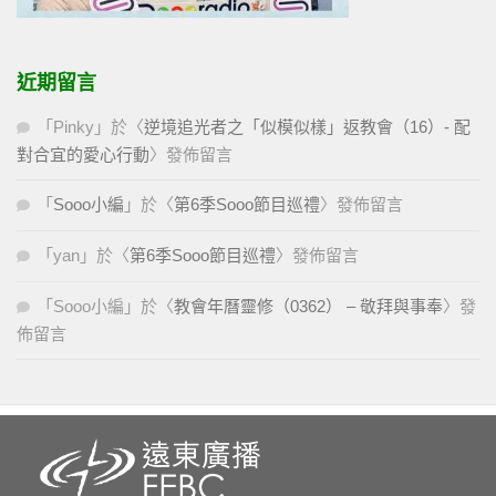
近期留言
「
Pinky
」於〈
逆境追光者之「似模似樣」返教會（16）- 配
對合宜的愛心行動
〉發佈留言
「
Sooo小編
」於〈
第6季Sooo節目巡禮
〉發佈留言
「
yan
」於〈
第6季Sooo節目巡禮
〉發佈留言
「
Sooo小編
」於〈
教會年曆靈修（0362） – 敬拜與事奉
〉發
佈留言