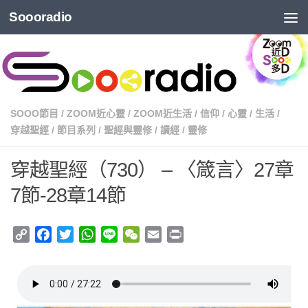
Soooradio
SOOO節目
/
ZOOM近心靈
/
ZOOM近生活
/
信仰
/
心靈
/
生活
/
穿越聖經
/
節目系列
/
聖經與靈修
/
讀經
/
靈修
穿越聖經（730） – 〈箴言〉27章
7節-28章14節
Copy
Facebook
Twitter
WhatsApp
Line
WeChat
Email
Print
Link