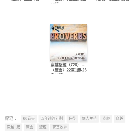
19節
穿越聖經（726） –
〈箴言〉22章1節-23
章35節
標籤：
66卷書
五年讀經計劃
信徒
個人主持
查經
穿越
穿越_箴
箴言
聖經
麥基牧師