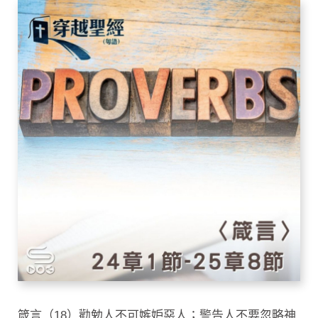
箴言（18）勸勉人不可嫉妒惡人；警告人不要忽略神