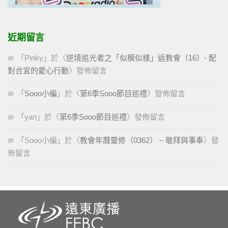
近期留言
「
Pinky
」於〈
逆境追光者之「似模似樣」返教會（16）- 配
對合宜的愛心行動
〉發佈留言
「
Sooo小編
」於〈
第6季Sooo節目巡禮
〉發佈留言
「
yan
」於〈
第6季Sooo節目巡禮
〉發佈留言
「
Sooo小編
」於〈
教會年曆靈修（0362） – 敬拜與事奉
〉發
佈留言