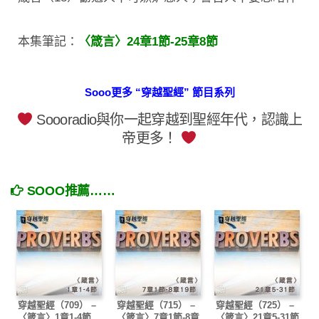
本集筆記：
〈箴言〉24章1節-25章8節
Sooo更多 “穿越聖經” 節目系列
Soooradio與你一起穿越到聖經年代，認識上
帝更多！
SOOO推薦……
穿越聖經（709） –
穿越聖經（715） –
穿越聖經（725） –
〈箴言〉1章1-4節
〈箴言〉7章1節-8章
〈箴言〉21章5-31節