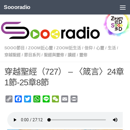
Soooradio
SOOO節目
/
ZOOM近心靈
/
ZOOM近生活
/
信仰
/
心靈
/
生活
/
穿越聖經
/
節目系列
/
聖經與靈修
/
讀經
/
靈修
穿越聖經（727） – 〈箴言〉24章
1節-25章8節
Copy
Facebook
Twitter
WhatsApp
Line
WeChat
Email
Print
Link