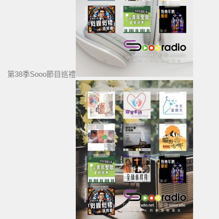
第38季Sooo節目巡禮