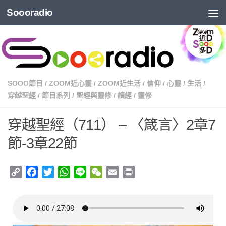
Soooradio
SOOO節目
/
ZOOM近心靈
/
ZOOM近生活
/
信仰
/
心靈
/
生活
/
穿越聖經
/
節目系列
/
聖經與靈修
/
讀經
/
靈修
穿越聖經（711） – 〈箴言〉2章7
節-3章22節
Copy
Facebook
Twitter
WhatsApp
Line
WeChat
Email
Print
Link