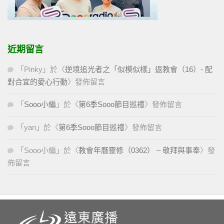
近期留言
「
Pinky
」於〈
逆境追光者之「似模似樣」返教會（16）- 配
對合宜的愛心行動
〉發佈留言
「
Sooo小編
」於〈
第6季Sooo節目巡禮
〉發佈留言
「
yan
」於〈
第6季Sooo節目巡禮
〉發佈留言
「
Sooo小編
」於〈
教會年曆靈修（0362） – 敬拜與事奉
〉發
佈留言