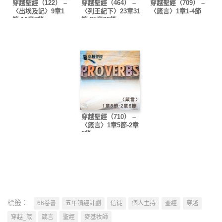
穿越聖經（122） –
穿越聖經（464） –
穿越聖經（709） –
〈出埃及記〉9章1
〈列王紀下〉23章31
〈箴言〉1章1-4節
節-10章7節
節-25章30節
穿越聖經（710） –
〈箴言〉1章5節-2章
6節
標籤：
66卷書
五年讀經計劃
信徒
個人主持
查經
穿越
穿越_箴
箴言
聖經
麥基牧師