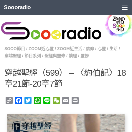
Soooradio
SOOO節目
/
ZOOM近心靈
/
ZOOM近生活
/
信仰
/
心靈
/
生活
/
穿越聖經
/
節目系列
/
聖經與靈修
/
讀經
/
靈修
穿越聖經（599） – 〈約伯記〉18
章21節-20章7節
Copy
Facebook
Twitter
WhatsApp
Line
WeChat
Email
Print
Link