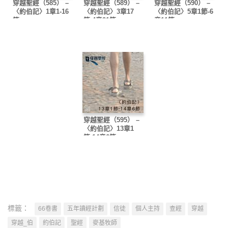
穿越聖經（585） –
穿越聖經（589） –
穿越聖經（590） –
〈約伯記〉1章1-16
〈約伯記〉3章17
〈約伯記〉5章1節-6
節
節-4章21節
章11節
穿越聖經（595） –
〈約伯記〉13章1
節-14章6節
標籤：
66卷書
五年讀經計劃
信徒
個人主持
查經
穿越
穿越_伯
約伯記
聖經
麥基牧師