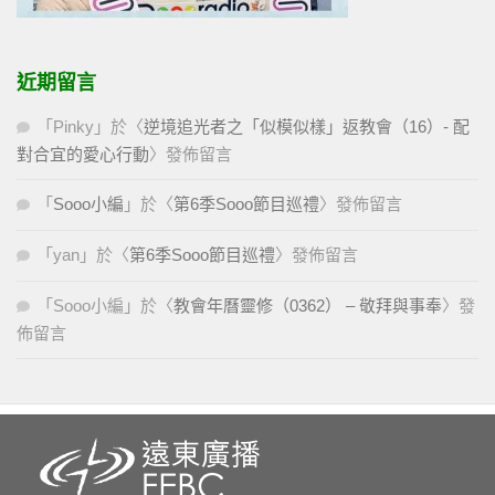
近期留言
「
Pinky
」於〈
逆境追光者之「似模似樣」返教會（16）- 配
對合宜的愛心行動
〉發佈留言
「
Sooo小編
」於〈
第6季Sooo節目巡禮
〉發佈留言
「
yan
」於〈
第6季Sooo節目巡禮
〉發佈留言
「
Sooo小編
」於〈
教會年曆靈修（0362） – 敬拜與事奉
〉發
佈留言