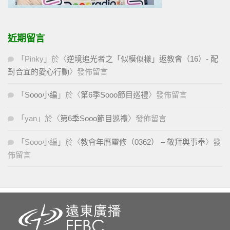
近期留言
「
Pinky
」於〈
逆境追光者之「似模似樣」返教會（16）- 配
對合宜的愛心行動
〉發佈留言
「
Sooo小編
」於〈
第6季Sooo節目巡禮
〉發佈留言
「
yan
」於〈
第6季Sooo節目巡禮
〉發佈留言
「
Sooo小編
」於〈
教會年曆靈修（0362） – 敬拜與事奉
〉發
佈留言