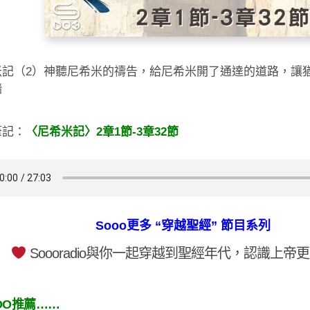
米記（2）神聽尼希米的禱告，給尼希米開了通達的道路，讓
牆
筆記：
〈尼希米記〉2章1節-3章32節
Sooo更多 “穿越聖經” 節目系列
Soooradio與你一起穿越到聖經年代，認識上帝
OO推薦……