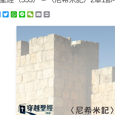
y
Facebook
Twitter
WhatsApp
Line
WeChat
Email
Print