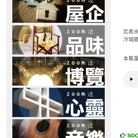
尼希
冷城
本集
SO