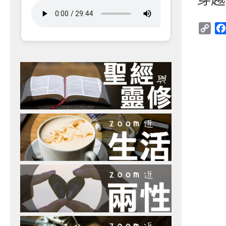
Cop
Link