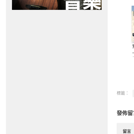
標籤：
發佈留
留言