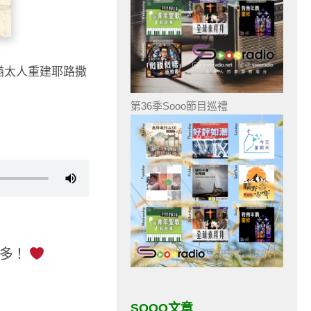
猶太人重建耶路撒
第36季Sooo節目巡禮
更多！
SOOO文章