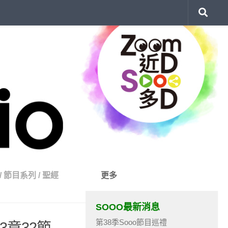
/
節目系列
/
聖經
更多
SOOO最新消息
第38季Sooo節目巡禮
3章32節