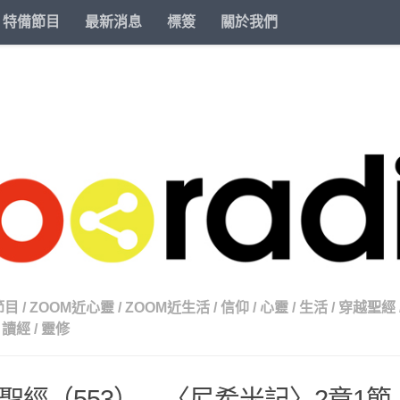
特備節目
最新消息
標簽
關於我們
節目
/
ZOOM近心靈
/
ZOOM近生活
/
信仰
/
心靈
/
生活
/
穿越聖經
讀經
/
靈修
聖經（553） – 〈尼希米記〉2章1節-