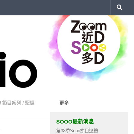
/
節目系列
/
聖經
更多
SOOO最新消息
第38季Sooo節目巡禮
節