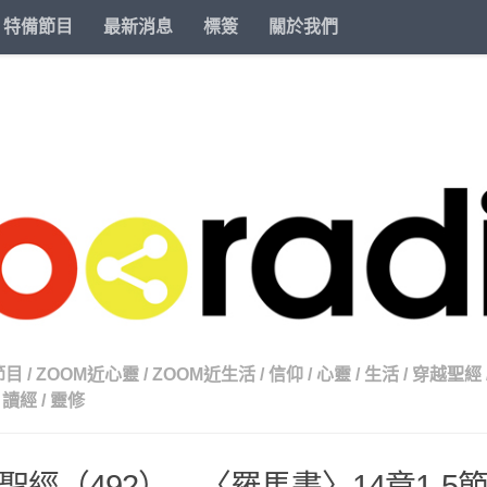
特備節目
最新消息
標簽
關於我們
節目
/
ZOOM近心靈
/
ZOOM近生活
/
信仰
/
心靈
/
生活
/
穿越聖經
讀經
/
靈修
聖經（492） – 〈羅馬書〉14章1-5