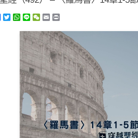
y
Facebook
Twitter
WhatsApp
Line
WeChat
Email
Print