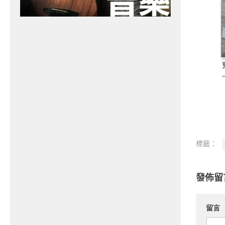
標籤：
發佈留
留言