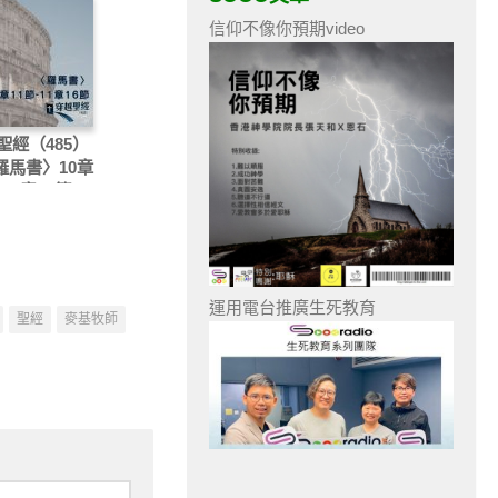
信仰不像你預期video
聖經（485）
〈羅馬書〉10章
-11章16節
運用電台推廣生死教育
聖經
麥基牧師