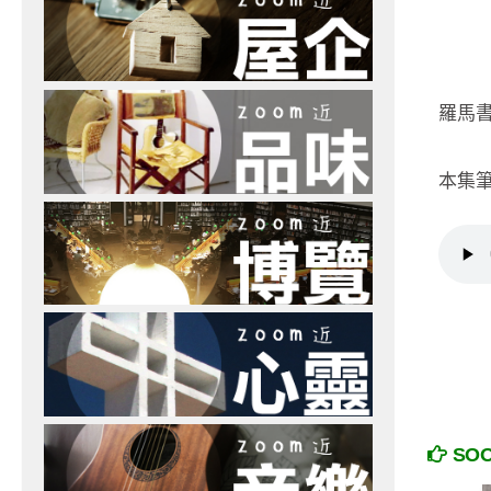
羅馬
本集
SO