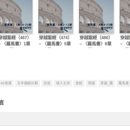
穿越聖經（467）
穿越聖經（474）
穿越聖經（480）
穿越
– 〈羅馬書〉1章
– 〈羅馬書〉5章
– 〈羅馬書〉8章
– 
14-20節
2-12節
9-23節
11節
66卷書
五年讀經計劃
信徒
個人主持
查經
穿越
穿越_羅
羅馬書
言