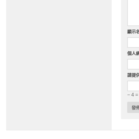
顯示
個人
請提
− 4 =