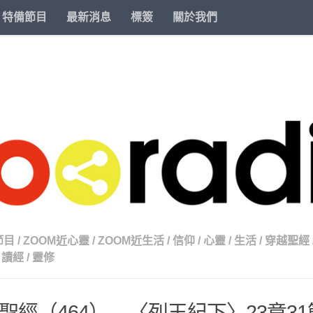
特備節目
最新消息
標簽
關於我們
節目
/
ZOOM近心靈
/
ZOOM近生活
/
信仰
/
心靈
/
生活
/
穿越聖經
讀經
/
靈修
聖經（464） – 〈列王紀下〉23章31節