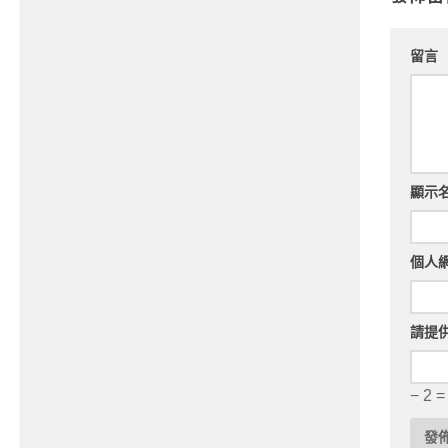
留言
顯示
個人
請提
− 2 =