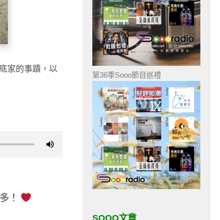
西底家的事蹟，以
第36季Sooo節目巡禮
更多！
SOOO文章