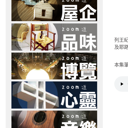
列王
及耶
本集