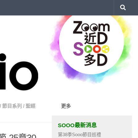
/
節目系列
/
聖經
更多
SOOO最新消息
第38季Sooo節目巡禮
-25章30