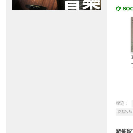
SO
標籤：
麥基牧師
發佈留