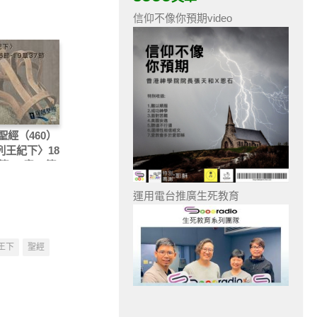
信仰不像你預期video
聖經（460）
〈列王紀下〉18
節-19章37節
運用電台推廣生死教育
王下
聖經