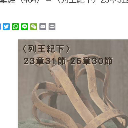
y
Facebook
Twitter
WhatsApp
Line
WeChat
Email
Print