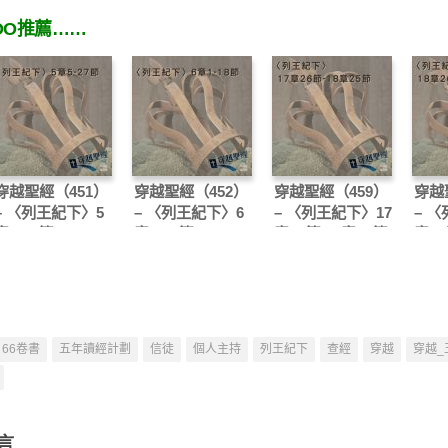
OO推薦……
穿越聖經（451）
穿越聖經（452）
穿越聖經（459）
穿越
– 〈列王紀下〉5
– 〈列王紀下〉6
– 〈列王紀下〉17
– 
章5-27節
章1-18節
章26節-18章25節
章26
66卷書
五年讀經計劃
信徒
個人主持
列王紀下
查經
穿越
穿越_
言