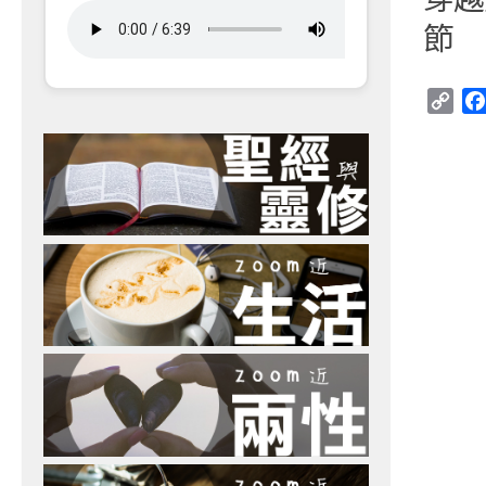
節
Cop
Link