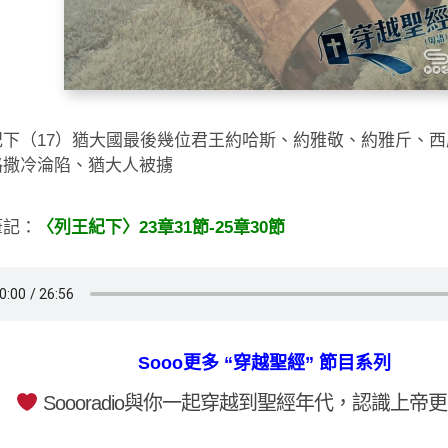
紀下（17）猶大國最後幾位君王約哈斯、約雅敬、約雅斤、
路撒冷淪陷、猶大人被擄
筆記：
〈列王紀下〉23章31節-25章30節
Sooo更多 “穿越聖經” 節目系列
Soooradio與你一起穿越到聖經年代，認識上帝