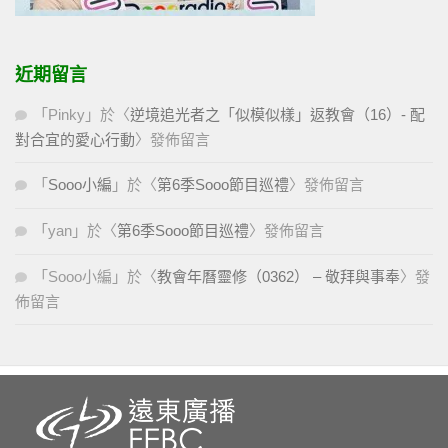
近期留言
「
Pinky
」於〈
逆境追光者之「似模似樣」返教會（16）- 配
對合宜的愛心行動
〉發佈留言
「
Sooo小編
」於〈
第6季Sooo節目巡禮
〉發佈留言
「
yan
」於〈
第6季Sooo節目巡禮
〉發佈留言
「
Sooo小編
」於〈
教會年曆靈修（0362） – 敬拜與事奉
〉發
佈留言