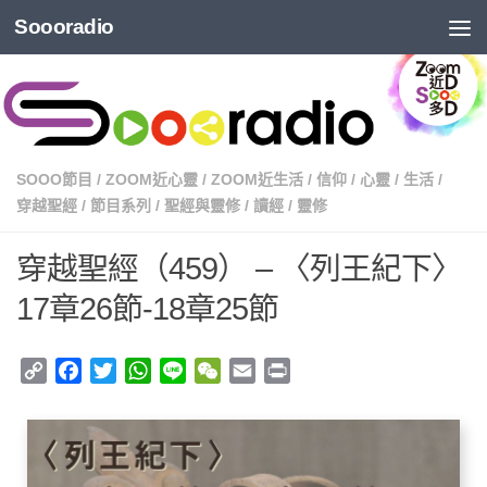
Soooradio
SOOO節目
/
ZOOM近心靈
/
ZOOM近生活
/
信仰
/
心靈
/
生活
/
穿越聖經
/
節目系列
/
聖經與靈修
/
讀經
/
靈修
穿越聖經（459） – 〈列王紀下〉
17章26節-18章25節
Copy
Facebook
Twitter
WhatsApp
Line
WeChat
Email
Print
Link