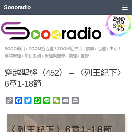
Soooradio
SOOO節目
/
ZOOM近心靈
/
ZOOM近生活
/
信仰
/
心靈
/
生活
/
穿越聖經
/
節目系列
/
聖經與靈修
/
讀經
/
靈修
穿越聖經（452） – 〈列王紀下〉
6章1-18節
Copy
Facebook
Twitter
WhatsApp
Line
WeChat
Email
Print
Link