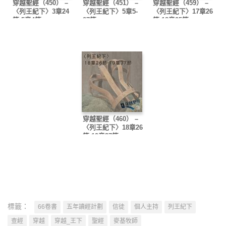
穿越聖經（450） –
穿越聖經（451） –
穿越聖經（459） –
〈列王紀下〉3章24
〈列王紀下〉5章5-
〈列王紀下〉17章26
節-5章4節
27節
節-18章25節
穿越聖經（460） –
〈列王紀下〉18章26
節-19章37節
標籤：
66卷書
五年讀經計劃
信徒
個人主持
列王紀下
查經
穿越
穿越_王下
聖經
麥基牧師