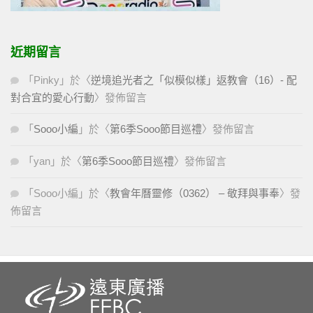
近期留言
「
Pinky
」於〈
逆境追光者之「似模似樣」返教會（16）- 配
對合宜的愛心行動
〉發佈留言
「
Sooo小編
」於〈
第6季Sooo節目巡禮
〉發佈留言
「
yan
」於〈
第6季Sooo節目巡禮
〉發佈留言
「
Sooo小編
」於〈
教會年曆靈修（0362） – 敬拜與事奉
〉發
佈留言