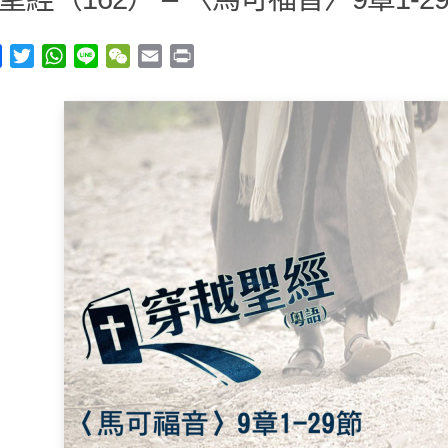
y
Facebook
Twitter
WhatsApp
Line
WeChat
Email
Print