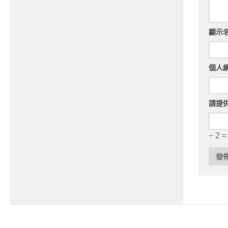
顯示
個人
請提
− 2 =