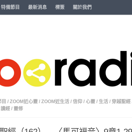
特備節目
最新消息
標簽
關於我們
節目
/
ZOOM近心靈
/
ZOOM近生活
/
信仰
/
心靈
/
生活
/
穿越聖經
讀經
/
靈修
聖經（162） – 〈馬可福音〉9章1-2