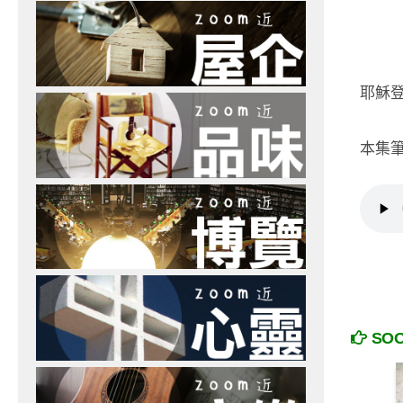
耶穌
本集
SO