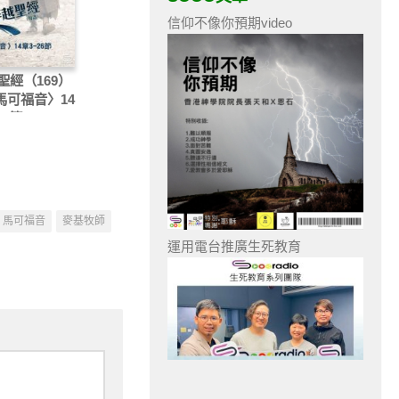
信仰不像你預期video
聖經（169）
〈馬可福音〉14
26節
馬可福音
麥基牧師
運用電台推廣生死教育