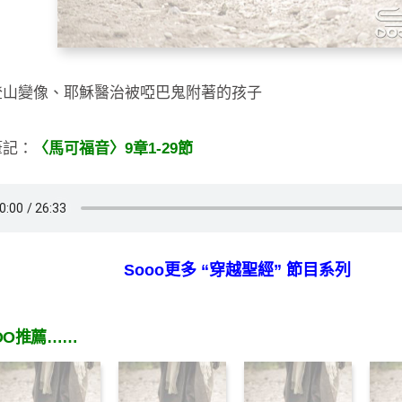
登山變像、耶穌醫治被啞巴鬼附著的孩子
筆記：
〈馬可福音〉9章1-29節
Sooo更多 “穿越聖經” 節目系列
OO推薦……