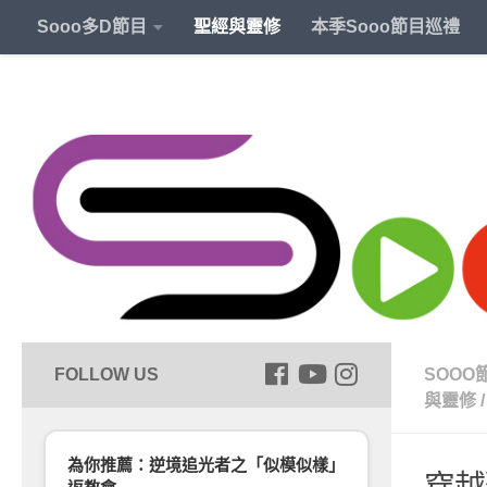
Sooo多D節目
聖經與靈修
本季Sooo節目巡禮
SOOO
與靈修
/
為你推薦：逆境追光者之「似模似樣」
穿越