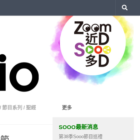
/
節目系列
/
聖經
更多
SOOO最新消息
第38季Sooo節目巡禮
9節