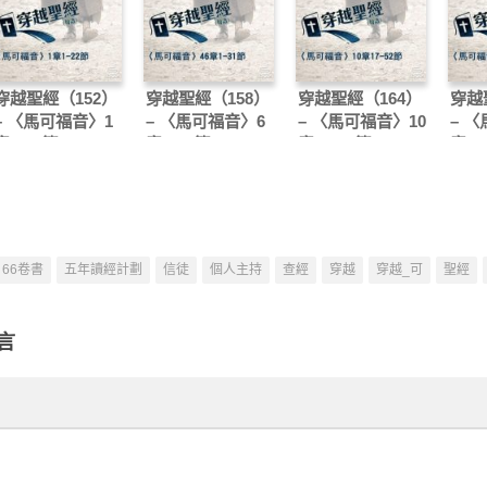
穿越聖經（152）
穿越聖經（158）
穿越聖經（164）
穿越
– 〈馬可福音〉1
– 〈馬可福音〉6
– 〈馬可福音〉10
– 
章1-22節
章1-31節
章17-52節
章3-
66卷書
五年讀經計劃
信徒
個人主持
查經
穿越
穿越_可
聖經
言