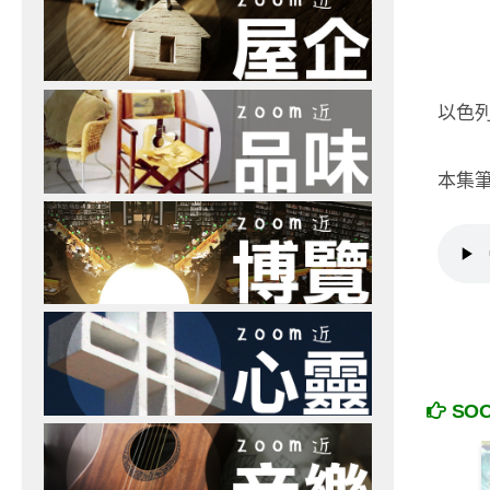
以色
本集
SO