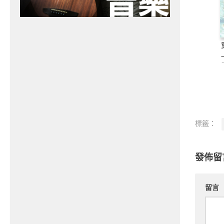
標籤：
發佈留
留言