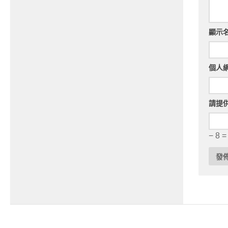
顯示
個人
請提
− 8 =