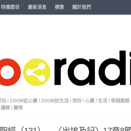
特備節目
最新消息
標簽
關於我們
節目
/
ZOOM近心靈
/
ZOOM近生活
/
信仰
/
心靈
/
生活
/
穿越聖經
讀經
/
靈修
聖經（131） – 〈出埃及記〉17章8節