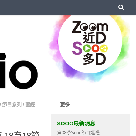
/
節目系列
/
聖經
更多
SOOO最新消息
第38季Sooo節目巡禮
-18章18節