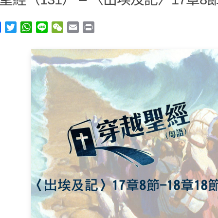
y
Facebook
Twitter
WhatsApp
Line
WeChat
Email
Print