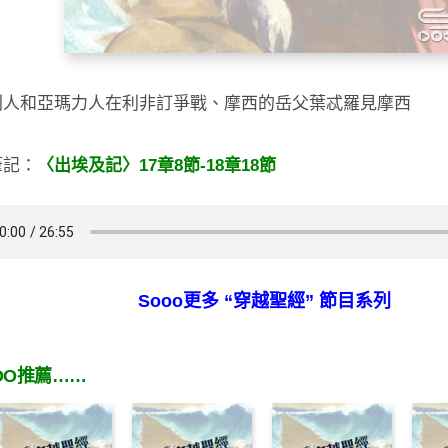
列人和亞瑪力人在利非訂爭戰、摩西的岳父葉忒羅見摩西
筆記：
〈出埃及記〉17章8節-18章18節
Sooo更多 “穿越聖經” 節目系列
OO推薦……