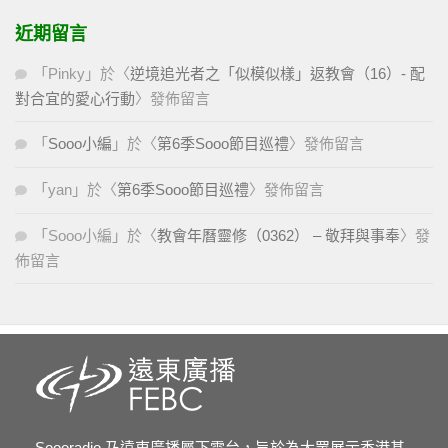
近期留言
「
Pinky
」於〈
逆境追光者之「似模似樣」返教會（16）- 配
對合宜的愛心行動
〉發佈留言
「
Sooo小編
」於〈
第6季Sooo節目巡禮
〉發佈留言
「
yan
」於〈
第6季Sooo節目巡禮
〉發佈留言
「
Sooo小編
」於〈
教會年曆靈修（0362） – 敬拜與事奉
〉發
佈留言
Soooradio 乃遠東廣播屬下電台，旨於為大眾展示香港基