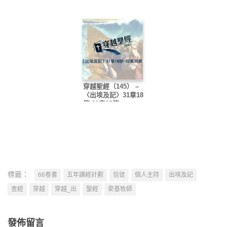
穿越聖經（145） –
〈出埃及記〉31章18
節-32章35節
標籤：
66卷書
五年讀經計劃
信徒
個人主持
出埃及記
查經
穿越
穿越_出
聖經
麥基牧師
發佈留言