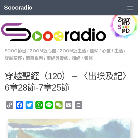
Soooradio
SOOO節目
/
ZOOM近心靈
/
ZOOM近生活
/
信仰
/
心靈
/
生活
/
穿越聖經
/
節目系列
/
聖經與靈修
/
讀經
/
靈修
穿越聖經（120） – 〈出埃及記〉
6章28節-7章25節
Copy
Facebook
Twitter
WhatsApp
Line
WeChat
Email
Print
Link