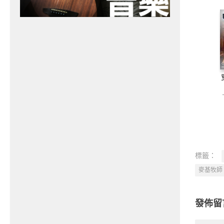
標籤：
麥基牧師
發佈留