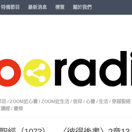
特備節目
最新消息
標簽
關於我們
節目
/
ZOOM近心靈
/
ZOOM近生活
/
信仰
/
心靈
/
生活
/
穿越聖經
讀經
/
靈修
聖經（1073） – 〈彼得後書〉2章13-