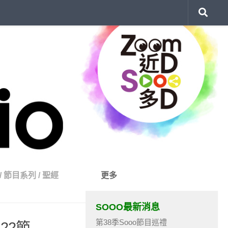
/
節目系列
/
聖經
更多
SOOO最新消息
第38季Sooo節目巡禮
22節