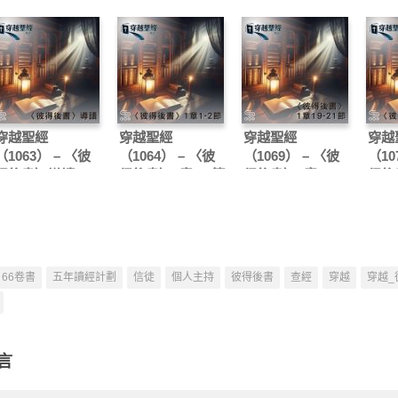
穿越聖經
穿越聖經
穿越聖經
穿越
（1063） – 〈彼
（1064） – 〈彼
（1069） – 〈彼
（10
得後書〉導讀
得後書〉1章1-2節
得後書〉1章19-21
得後
節
66卷書
五年讀經計劃
信徒
個人主持
彼得後書
查經
穿越
穿越_
言