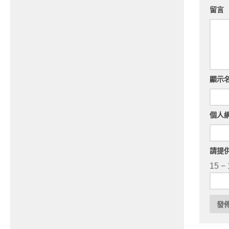
留言
顯示
個人
請提
15 − 