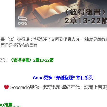
書（10）彼得說：“猪洗淨了又回到泥裏去滾。”這就是離教
，而且是很恐怖的畫面
筆記：
〈彼得後書〉2章13-22節
Sooo更多 “穿越聖經” 節目系列
Soooradio與你一起穿越到聖經年代，認識上帝
OO推薦……