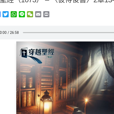
y
Facebook
Twitter
WhatsApp
Line
WeChat
Email
Print