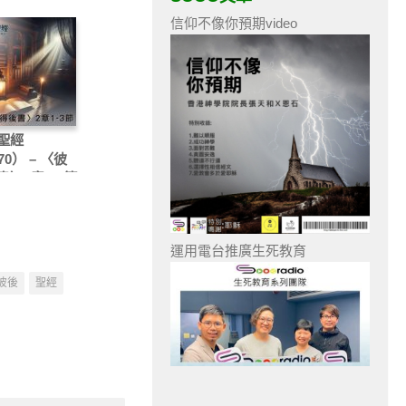
信仰不像你預期video
聖經
70） – 〈彼
書〉2章1-3節
運用電台推廣生死教育
彼後
聖經