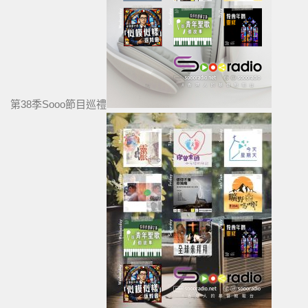
第38季Sooo節目巡禮