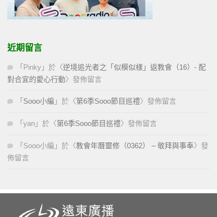
近期留言
「
Pinky
」於〈
逆境追光者之「似模似樣」返教會（16）- 配
對合宜的愛心行動
〉發佈留言
「
Sooo小編
」於〈
第6季Sooo節目巡禮
〉發佈留言
「
yan
」於〈
第6季Sooo節目巡禮
〉發佈留言
「
Sooo小編
」於〈
教會年曆靈修（0362） – 敬拜與事奉
〉發
佈留言