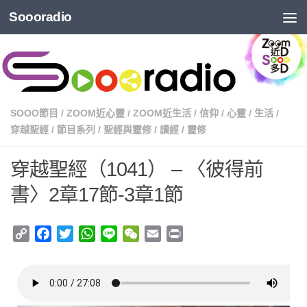
Soooradio
SOOO節目
/
ZOOM近心靈
/
ZOOM近生活
/
信仰
/
心靈
/
生活
/
穿越聖經
/
節目系列
/
聖經與靈修
/
讀經
/
靈修
穿越聖經（1041） – 〈彼得前
書〉2章17節-3章1節
Copy
Facebook
Twitter
WhatsApp
Line
WeChat
Email
Print
Link